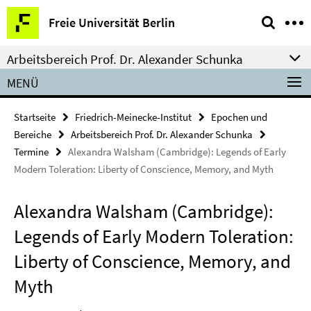
Springe
Service-
Freie Universität Berlin
direkt
Navigation
zu
Arbeitsbereich Prof. Dr. Alexander Schunka
Inhalt
MENÜ
Startseite
Friedrich-Meinecke-Institut
Epochen und
Bereiche
Arbeitsbereich Prof. Dr. Alexander Schunka
Termine
Alexandra Walsham (Cambridge): Legends of Early
Modern Toleration: Liberty of Conscience, Memory, and Myth
Alexandra Walsham (Cambridge):
Legends of Early Modern Toleration:
Liberty of Conscience, Memory, and
Myth