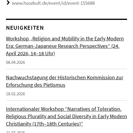
www.hsozkult.de/event/id/event-155688
NEUIGKEITEN
Workshop „Religion and Mobility in the Early Modern
Era: German-Japanese Research Perspectives“ (24.
April 2026, 14–18 Uhr)
08.04.2026
Nachwuchstagung der Historischen Kommission zur
Erforschung des Pietismus
18.02.2026
Internationaler Workshop “Narratives of Toleration.
Religious Plurality and Social Diversity in Early Modern
Christianity (17th–18th Centuries)”
21.07.2025