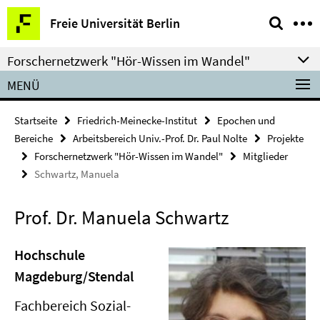
Springe
Service-
Freie Universität Berlin
direkt
Navigation
zu
Forschernetzwerk "Hör-Wissen im Wandel"
Inhalt
MENÜ
Startseite
Friedrich-Meinecke-Institut
Epochen und
Bereiche
Arbeitsbereich Univ.-Prof. Dr. Paul Nolte
Projekte
Forschernetzwerk "Hör-Wissen im Wandel"
Mitglieder
Schwartz, Manuela
Prof. Dr. Manuela Schwartz
Hochschule
Magdeburg/Stendal
Fachbereich Sozial-