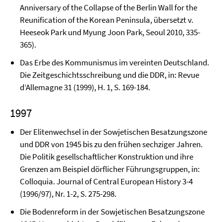
Anniver­sary of the Collapse of the Berlin Wall for the
Reunification of the Korean Peninsula, übersetzt v.
Heeseok Park und Myung Joon Park, Seoul 2010, 335-
365).
Das Erbe des Kommunismus im vereinten Deutschland.
Die Zeitgeschichtsschreibung und die DDR, in: Revue
d’Allemagne 31 (1999), H. 1, S. 169-184.
1997
Der Elitenwechsel in der Sowjetischen Besatzungszone
und DDR von 1945 bis zu den frü­hen sechziger Jahren.
Die Politik gesellschaftlicher Konstruktion und ihre
Grenzen am Bei­spiel dörflicher Führungsgruppen, in:
Colloquia. Journal of Central European History 3-4
(1996/97), Nr. 1-2, S. 275-298.
Die Bodenreform in der Sowjetischen Besatzungszone