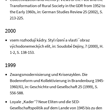
Transformation of Rural So­ci­ety in the GDR from 1952 to
the Early 1960s, in: German Studies Review 25 (2002), S.
213-225.
2000
vsem rozhodují kádry. Styl rízení a vlasti´obraz
východonemeckých elit, in: Soudobé De­jiny, 7 (2000), H.
1-2, S. 138-153.
1999
Zwangsmodernisierung und Krisenzyklen. Die
Bodenreform und Kollektivierung in Bran­denburg 1945-
1960/61, in: Geschichte und Gesellschaft 25 (1999), S.
556-588.
Loyale „Kader“? Neue Eliten und die SED-
Gesellschaftspolitik auf dem Lande von 1945 bis zu den