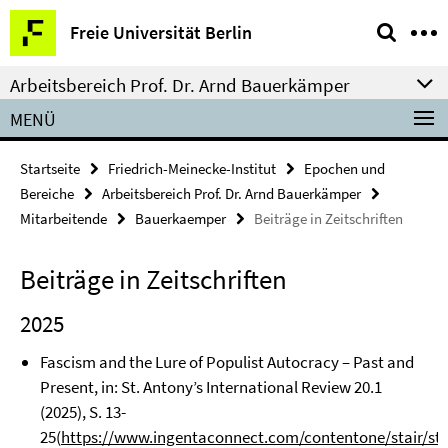
Springe
Service-
Freie Universität Berlin
direkt
Navigation
zu
Arbeitsbereich Prof. Dr. Arnd Bauerkämper
Inhalt
MENÜ
Startseite
Friedrich-Meinecke-Institut
Epochen und
Bereiche
Arbeitsbereich Prof. Dr. Arnd Bauerkämper
Mitarbeitende
Bauerkaemper
Beiträge in Zeitschriften
Beiträge in Zeitschriften
2025
Fascism and the Lure of Populist Autocracy – Past and
Present, in: St. Antony’s International Review 20.1
(2025), S. 13-
25(
https://www.ingentaconnect.com/contentone/stair/sta