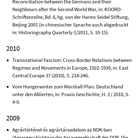
Reconciliation between the Germans and their
Neighbours after the Second World War, in: KOORD-
Schriftenreihe, Bd. 6, hg. von der Hanns Seidel Stiftung,
Beijing 2001 (in chinesischer Sprache auch abgedruckt
in: Historiography Quarterly 1/2011, S. 10-15).
2010
Transnational Fascism: Cross-Border Relations between
Regimes and Movements in Europe, 1922-1939, in: East
Central Europe 37 (2010), S. 214-246.
Vom Hungerwinter zum Marshall-Plan. Deutschland
unter den Alliierten, in: Praxis Ge­schichte, H. 3 / 2010, S.
4-9.
2009
Agrártörténet és agrártársadalom az NDK-ban
(Agrargeschichte in der Agrargesell­schaft der DDR. Die