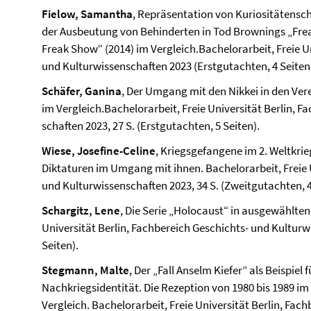
Fielow, Samantha
, Repräsentation von Kuriositätensc
der Ausbeutung von Behinderten in Tod Brownings „Frea
Freak Show“ (2014) im Vergleich.Bachelorarbeit, Freie Un
und Kultur­wissen­schaften 2023 (Erstgutachten, 4 Seiten
Schäfer, Ganina
, Der Umgang mit den Nikkei in den Ve
im Vergleich.Bachelorarbeit, Freie Universität Berlin, Fa
schaften 2023, 27 S. (Erstgutachten, 5 Seiten).
Wiese, Josefine-Celine
, Kriegsgefangene im 2. Weltkri
Diktaturen im Umgang mit ihnen. Bachelorarbeit, Freie U
und Kultur­wissen­schaften 2023, 34 S. (Zweitgutachten, 4
Schargitz, Lene
, Die Serie „Holocaust“ in ausgewählten
Universität Berlin, Fach­bereich Geschichts- und Kultur­w
Seiten).
Stegmann, Malte
, Der „Fall Anselm Kiefer” als Beispiel
Nachkriegsidentität. Die Rezeption von 1980 bis 1989 
Vergleich. Bachelor­arbeit, Freie Universität Berlin, Fach