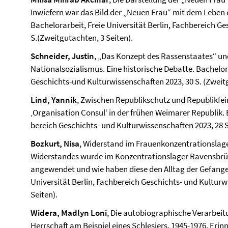
Inwiefern war das Bild der „Neuen Frau“ mit dem Leben
Bachelorarbeit, Freie Universität Berlin, Fach­bereich G
S.(Zweitgutachten, 3 Seiten).
Schneider, Justin
, „Das Konzept des Rassenstaates“ u
Nationalsozialismus. Eine historische Debatte. Bachelora
Geschichts-und Kultur­wissenschaften 2023, 30 S. (Zweit
Lind, Yannik
, Zwischen Republikschutz und Republikfein
‚Organisation Consul‘ in der frühen Weimarer Republik. B
bereich Geschichts- und Kultur­wissenschaften 2023, 28 S
Bozkurt, Nisa
, Widerstand im Frauenkonzentrationslag
Widerstandes wurde im Konzentrationslager Ravensbrü
angewendet und wie haben diese den Alltag der Gefangen
Universität Berlin, Fach­bereich Geschichts- und Kultur­
Seiten).
Widera, Madlyn Loni
, Die autobiographische Verarbeit
Herrschaft am Beispiel eines Schlesiers, 1945-1976. Er