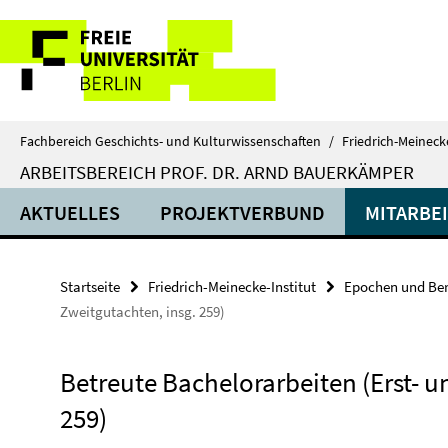
Springe
Service-
direkt
zu
Navigation
Inhalt
Fachbereich Geschichts- und Kulturwissenschaften
/
Friedrich-Meinecke
ARBEITSBEREICH PROF. DR. ARND BAUERKÄMPER
AKTUELLES
PROJEKTVERBUND
MITARBE
Startseite
Friedrich-Meinecke-Institut
Epochen und Ber
Zweitgutachten, insg. 259)
Betreute Bachelorarbeiten (Erst- u
259)