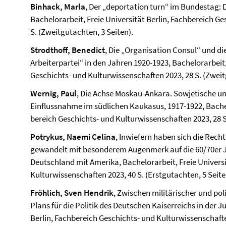
Binhack, Marla
, Der „deportation turn“ im Bundestag: 
Bachelorarbeit, Freie Universität Berlin, Fach­bereich G
S. (Zweitgutachten, 3 Seiten).
Strodthoff, Benedict
, Die „Organisation Consul“ und di
Arbeiterpartei“ in den Jahren 1920-1923, Bachelorarbeit, 
Geschichts- und Kultur­wissenschaften 2023, 28 S. (Zweit
Wernig, Paul
, Die Achse Moskau-Ankara. Sowjetische u
Einflussnahme im südlichen Kaukasus, 1917-1922, Bachelo
bereich Geschichts- und Kultur­wissenschaften 2023, 28 S
Potrykus, Naemi Celina
, Inwiefern haben sich die Rec
gewandelt mit besonderem Augenmerk auf die 60/70er Ja
Deutschland mit Amerika, Bachelorarbeit, Freie Universi
Kultur­wissenschaften 2023, 40 S. (Erstgutachten, 5 Seite
Fröhlich, Sven Hendrik
, Zwischen militärischer und pol
Plans für die Politik des Deutschen Kaiserreichs in der Ju
Berlin, Fach­bereich Geschichts- und Kultur­wissen­schaft