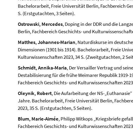
Bachelorarbeit, Freie Universität Berlin, Fach­bereich G
S. (Erstgutachten, 3 Seiten).
Ostrowski, Mercedes
, Doping in der DDR und die Langze
Berlin, Fach­bereich Geschichts- und Kultur­wissenschafte
Matthes, Johannes-Marian
, Naturdiskurse im deutsche
Dimensionen (1901 bis 1914). Bachelorarbeit, Freie Unive
Kultur­wissenschaften 2023, 34 S. (Zweitgutachten, 2 Sei
Schmidt, Annika-Maria
, Der Versailler Vertrag und sei
Destabilisierung für die frühe Weimarer Republik 1919-19
Fach­bereich Geschichts- und Kultur­wissenschaften 2023,
Oleynik, Robert
, Die Aufarbeitung der NS-„Euthanasie“ 
Jahre. Bachelorarbeit, Freie Universität Berlin, Fach­be
2023, 35 S. (Erstgutachten, 5 Seiten).
Blum, Marie-Aimée
, Philipp Witkops „Kriegsbriefe gefal
Fach­bereich Geschichts- und Kultur­wissenschaften 2023,