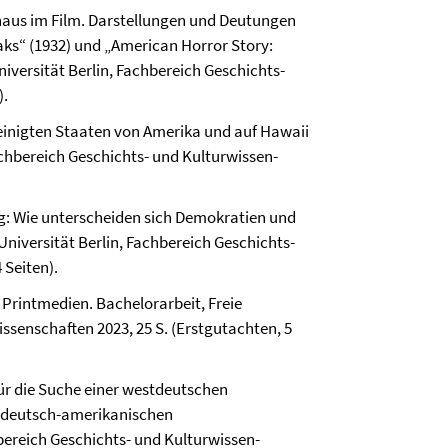
haus im Film. Darstellungen und Deutungen
ks“ (1932) und „American Horror Story:
iversität Berlin, Fach­bereich Geschichts-
).
reinigten Staaten von Amerika und auf Hawaii
ch­bereich Geschichts- und Kultur­wissen­
eg: Wie unterscheiden sich Demokratien und
niversität Berlin, Fach­bereich Geschichts-
 Seiten).
 Printmedien. Bachelor­arbeit, Freie
issen­schaften 2023, 25 S. (Erstgutachten, 5
 für die Suche einer westdeutschen
im deutsch-amerikanischen
­bereich Geschichts- und Kultur­wissen­