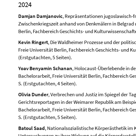
2024
Damjan Damjanovic
, Repräsentationen jugoslawisch-f
Zwischenkriegszeit anhand von Denkmälern in Belgrad un
Berlin, Fach­bereich Geschichts- und Kultur­wissenschafte
Kevin Ringert
, Die Waldheimer Prozesse und der politis
Freie Universität Berlin, Fach­bereich Geschichts- und Ku
(Erstgutachten, 5 Seiten).
Yoav Benyamin Schanan
, Holocaust-Überlebende in de
Bachelorarbeit, Freie Universität Berlin, Fach­bereich G
S. (Erstgutachten, 4 Seiten).
Olivia Dunder
, Verbrechen und Justiz im Spiegel der Tag
Gerichtsreportagen in der Weimarer Republik am Beispie
Bachelorarbeit, Freie Universität Berlin, Fach­bereich G
S. (Erstgutachten, 5 Seiten).
Batoul Saad
, Nationalsozialistische Körperästhetik im
Untersuchungen zu ihrer Wirkung auf die Körperdarstel