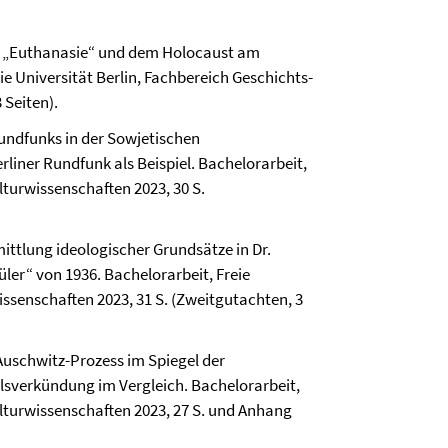
 „Euthanasie“ und dem Holocaust am
e Universität Berlin, Fach­bereich Geschichts-
 Seiten).
Rundfunks in der Sowjetischen
liner Rundfunk als Beispiel. Bachelor­arbeit,
tur­wissen­schaften 2023, 30 S.
mittlung ideologischer Grundsätze in Dr.
er“ von 1936. Bachelor­arbeit, Freie
issen­schaften 2023, 31 S. (Zweitgutachten, 3
 Auschwitz-Prozess im Spiegel der
sverkündung im Vergleich. Bachelor­arbeit,
ltur­wissen­schaften 2023, 27 S. und Anhang