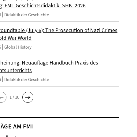
: FMI_Geschichtsdidaktik_SHK_2026
6
Didaktik der Geschichte
Roundtable (July 6): The Prosecution of Nazi Crimes
Cold War World
6
Global History
heinung: Neuauflage Handbuch Praxis des
htsunterrichts
6
Didaktik der Geschichte
1 / 10
ÄGE AM FMI