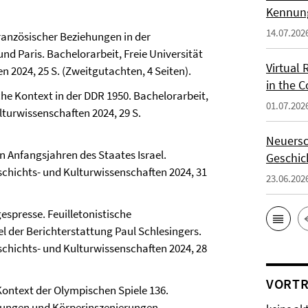
Kennung
14.07.202
ranzösischer Beziehungen in der
d Paris. Bachelorarbeit, Freie Universität
Virtual 
n 2024, 25 S. (Zweitgutachten, 4 Seiten).
in the 
che Kontext in der DDR 1950. Bachelorarbeit,
01.07.202
ltur­wissenschaften 2024, 29 S.
Neuersc
n Anfangsjahren des Staates Israel.
Geschic
eschichts- und Kultur­wissenschaften 2024, 31
23.06.202
espresse. Feuilletonistische
l der Berichterstattung Paul Schlesingers.
eschichts- und Kultur­wissenschaften 2024, 28
VORTR
 Kontext der Olympischen Spiele 136.
lungen und Körperinszenierungen.