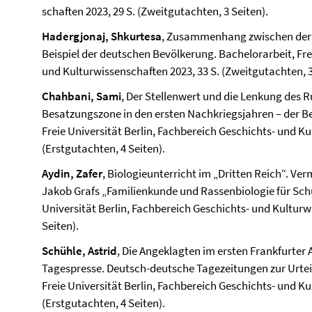
schaften 2023, 29 S. (Zweitgutachten, 3 Seiten).
Hadergjonaj, Shkurtesa
, Zusammenhang zwischen der
Beispiel der deutschen Bevölkerung. Bachelor­arbeit, Frei
und Kultur­wissen­schaften 2023, 33 S. (Zweitgutachten, 3
Chahbani, Sami
, Der Stellenwert und die Lenkung des 
Besatzungszone in den ersten Nachkriegsjahren – der Ber
Freie Universität Berlin, Fach­bereich Geschichts- und Kul
(Erstgutachten, 4 Seiten).
Aydin, Zafer
, Biologieunterricht im „Dritten Reich“. Ver
Jakob Grafs „Familienkunde und Rassenbiologie für Schül
Universität Berlin, Fach­bereich Geschichts- und Kultur­w
Seiten).
Schühle, Astrid
, Die Angeklagten im ersten Frankfurter
Tagespresse. Deutsch-deutsche Tagezeitungen zur Urteil
Freie Universität Berlin, Fach­bereich Geschichts- und Ku
(Erstgutachten, 4 Seiten).