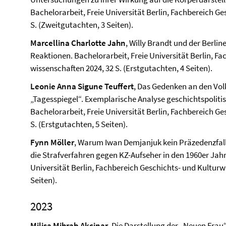
Bachelorarbeit, Freie Universität Berlin, Fach­bereich G
S. (Zweitgutachten, 3 Seiten).
Marcellina Charlotte Jahn
, Willy Brandt und der Berli
Reaktionen. Bachelorarbeit, Freie Universität Berlin, Fa
wissenschaften 2024, 32 S. (Erstgutachten, 4 Seiten).
Leonie Anna Sigune Teuffert
, Das Gedenken an den Vol
„Tagesspiegel“. Exemplarische Analyse geschichtspoliti
Bachelorarbeit, Freie Universität Berlin, Fach­bereich G
S. (Erstgutachten, 5 Seiten).
Fynn Möller
, Warum Iwan Demjanjuk kein Präzedenzfall
die Strafverfahren gegen KZ-Aufseher in den 1960er Jahr
Universität Berlin, Fach­bereich Geschichts- und Kultur­w
Seiten).
2023
Milisa Mihrab Akcinar
, Die Darstellung der „Neuen Frau