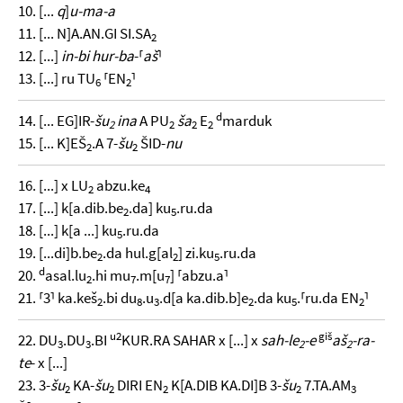
10. [...
q
]
u-ma-a
11. [... N]A.AN.GI SI.SA
2
12. [...]
in-bi hur-ba
-⸢
aš
⸣
13. [...] ru TU
⸢EN
⸣
6
2
d
14. [... EG]IR-
šu
ina
A PU
ša
E
marduk
2
2
2
2
15. [... K]EŠ
.A 7-
šu
ŠID-
nu
2
2
16. [...] x LU
abzu.ke
2
4
17. [...] k[a.dib.be
.da] ku
.ru.da
2
5
18. [...] k[a ...] ku
.ru.da
5
19. [...di]b.be
.da hul.g[al
] zi.ku
.ru.da
2
2
5
d
20.
asal.lu
.hi mu
.m[u
] ⸢abzu.a⸣
2
7
7
21. ⸢3⸣ ka.keš
.bi du
.u
.d[a ka.dib.b]e
.da ku
.⸢ru.da EN
⸣
2
8
3
2
5
2
u2
giš
22. DU
.DU
.BI
KUR.RA SAHAR x [...] x
sah-le
-e
aš
-ra-
3
3
2
2
te
- x [...]
23. 3-
šu
KA-
šu
DIRI EN
K[A.DIB KA.DI]B 3-
šu
7.TA.AM
2
2
2
2
3