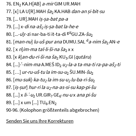
76. EN
KA.H[AB]
a-mir
GIM UR.MAH
2
77. [x] LA U[R].MAH
ša
KA.HAB
dan-an ṣi-bit-su
2
78. [... UR].MAH
iṣ-ṣa-bat pa-a
79. [...] x-
di na-aš
iṣ-ṣa-bat la-he-e
2
giš
80. [...-
u
]r-zi nar-ba-ti it-ta-di
GU.ZA-
šu
2
d
81. [
man-nu
]
lu-uš-pur ana
DUMU.SAL
a-nim ša
AN-
e
2
82. [ x
n
]
im-ma tal-li-ši-na ša
x x
2
83. [x
k
]
an-du-ri-ši-na ša
KU
.GI (
qutāru
)
2
3
84. [...]-ʾ-
nim-ma
A.MEŠ ID
u
-la-a ta-ma-ti ra-pa-aš
-ti
2
2
2
85. […]
ur-ru-uš-tu la im-su-u
ŠU.MIN-
šu
2
2
86. [
mu-suk
]-
ka-tu
la im-su-u
lu-ba-ri-šu
2
2
2
87. [
iṣ-ṣur
]
hur-ri la u
-na-as-si-su kap-pi-šu
2
88. [...] x
li-ʾ-u
UR.GIR
GE
-
nu-u
x
ana pi-šu
2
7
6
89. [...] x um [...] TU
.EN
6
2
90-96. (Kolophon größtenteils abgebrochen)
Senden Sie uns Ihre Korrekturen