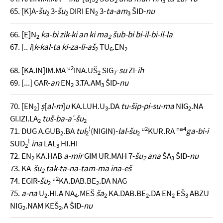
2
2
3
65. [K]A-
šu
3-
šu
DIRI EN
3-
ta-am
ŠID-
nu
2
2
2
3
66. [E]N
ka-bi zik-ki an ki ma
šub-bi bi-il-bi-il-la
2
2
67. [..
i
]
k-kal-ta ki-za-li-aš
TU
.EN
2
6
2
u2
68. [KA.IN]IM.MA
INA.UŠ
SIG
-
su
ZI-
ih
2
7
69. [...] GAR-
an
EN
3.TA.AM
ŠID-
nu
2
3
70. [EN
]
ṣ
[
al-m
]
u
KA.LUH.U
.DA
tu-šip-pi-su-ma
NIG
.NA
2
3
2
GI.IZI.LA
tuš-ba-aʾ-šu
2
2
!
u2
na4
71. DUG A.GUB
.BA
tul
(NIGIN)-
lal-šu
KUR.RA
ga-bi-i
2
2
2
!
SUD
ina
LAL
HI.HI
2
3
72. EN
KA.HAB
a-mir
GIM UR.MAH 7-
šu
ana
ŠA
ŠID-
nu
2
2
3
73. KA-
šu
tak-ta-na-tam-ma ina-eš
2
u2
74. EGIR-
šu
KA.DAB.BE
.DA NAG
2
2
75.
a-na
U
.HI.A NA
.MEŠ
ša
KA.DAB.BE
.DA EN
EŠ
ABZU
2
4
2
2
2
3
NIG
.NAM KEŠ
.A ŠID-
nu
2
2