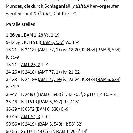
Mundes, die durch Schlaganfall (
mišittu
) hervorgerufen
werden" und
buʾšānu
„Diphtherie".
Parallelstellen:
1-26 vgl.
BAM 1, 28
Vs. 1-19
9-12 vgl. K.11513(
BAM 6, 537
) Vs. 1'-4'
16-21 = K 2418+ (
AMT 77, 1+
) iv: 18-20; K 3484 (
BAM 6, 534
)
iv': 5-9
18-21 =
AMT 23, 2
1'-4'
24-26 = K 2418+ (
AMT 77, 1+
) iv: 21-22
32-33 = K 2418+ (
AMT 77, 1+
) iv: 23-24; K 3484 (
BAM 6, 534
)
iv': 1-2
36-47 = K 24I9+ (
BAM 6, 543
) iii: 43'- 52';
SpTU 1, 44
55-61
36-46 = K 11513 (
BAM 6, 537
) Rs. 1'-8'
36-39 = K 6572 (
BAM 6, 536
) 6'-9'
40-46 =
AMT 54, 3
1'-6'
50-56 = K 2419+ (
BAM 6, 543
) iii: 58'-62'
50-55 =
SpTU 1, 44
65-67; BAM 1, 29 6'-14'