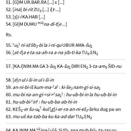
51. [G]IM UR.BAR.RA [...] x [...]
52. [
ina
]
bi-rit
ZU
.[...]
i
[
t
-...]
2
53. [
ṣ
]
i-i
KA.HAB [...]
mi2
54. [GI]M DUMU
na-di-t
[
e
...]
Rs.
55. ⸢
u
⸣
ni-id lib
-bi la i-ni-qu
UBUR AMA-
šu
3
3
2
56. [
at-t
]
a e ta-sa-ah-ra a-na ṣib-ti-ka
TU
.EN
6
2
57. [KA.I]NIM.MA GA 3-
šu
KA-
šu
DIRI EN
3-
ta-am
ŠID-
nu
2
2
2
3
58. [
e
]
n ul i-ši-in ul i-ši-in
59.
an-ni-bi-iš kum-ma
-⸢
a
⸣ :
ki-še
nam-gi-si-sa
3
2
60.
mu-bi na-an-gi
-<
si
->⸢
sa
⸣ :
hu-ub-bi-in la hu-ub-bi-in
2
61.
hu-ub-bi
-⸢
in
⸣ :
hu-ub-ba-ab-hi-in
?
62. KEŠ
-
er šu-u
-
kul
[
g
]
i-er-ra-an-ni-eš
-še
ku dug pa-an
2
8
3
63.
mu-uš-ka-tab-ba ku-ka-ad-dar
TU
.EN
6
2
u2
64. KA.INIM.MA
ina
-[
u
]
š
SUD
ana muh-hi
I
ta-zar-ru