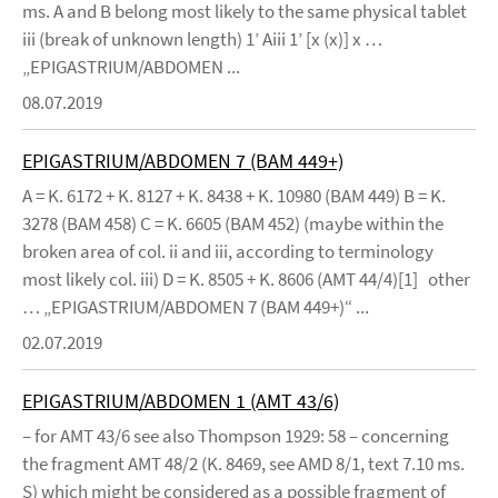
ms. A and B belong most likely to the same physical tablet
iii (break of unknown length) 1’ Aiii 1’ [x (x)] x …
„EPIGASTRIUM/ABDOMEN ...
08.07.2019
EPIGASTRIUM/ABDOMEN 7 (BAM 449+)
A = K. 6172 + K. 8127 + K. 8438 + K. 10980 (BAM 449) B = K.
3278 (BAM 458) C = K. 6605 (BAM 452) (maybe within the
broken area of col. ii and iii, according to terminology
most likely col. iii) D = K. 8505 + K. 8606 (AMT 44/4)[1] other
… „EPIGASTRIUM/ABDOMEN 7 (BAM 449+)“ ...
02.07.2019
EPIGASTRIUM/ABDOMEN 1 (AMT 43/6)
– for AMT 43/6 see also Thompson 1929: 58 – concerning
the fragment AMT 48/2 (K. 8469, see AMD 8/1, text 7.10 ms.
S) which might be considered as a possible fragment of