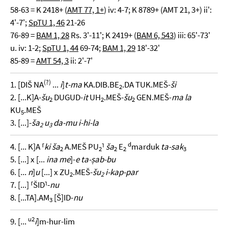
58-63 = K 2418+ (
AMT 77, 1+
) iv: 4-7; K 8789+ (AMT 21, 3+) ii':
4'-7';
SpTU 1, 46
21-26
76-89 =
BAM 1, 28
Rs. 3'-11'; K 2419+ (
BAM 6, 543
) iii: 65'-73'
u. iv: 1-2;
SpTU 1, 44
69-74;
BAM 1, 29
18'-32'
85-89 =
AMT 54, 3
ii: 2'-7'
(?)
1. [DIŠ NA
...
i
]
t-ma
KA.DIB.BE
.DA TUK.MEŠ-
ši
2
2. [...K]A-
šu
DUGUD-
it
UH
.MEŠ-
šu
GEN.MEŠ-
ma la
2
2
2
KU
.MEŠ
5
3. [...]-
ša
u
da-mu i-hi-la
2
3
d
4. [... K]A ⸢
ki ša
A.MEŠ PU
⸣
ša
E
marduk
ta-sak
2
2
2
2
3
5. [...] x [...
ina me
]-
e ta-ṣab-bu
6. [...
n
]
u
[...] x ZU
.MEŠ-
šu
i-kap-par
2
2
7. [...] ⸢ŠID⸣-
nu
8. [...TA].AM
[Š]ID-
nu
3
u2
9. [...
i
]m-hur-lim