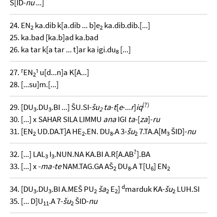
Š[ID-
nu
...]
24. EN
ka.dib k[a.dib ... b]e
ka.dib.dib.[...]
2
2
25. ka.bad [ka.b]ad ka.bad
26. ka tar k[a tar ... t]ar ka igi.du
[...]
8
27. ⸢EN
⸣ u[d...n]a K[A...]
2
28. [...su]m.[...]
(?)
29. [DU
.DU
.BI ...] ŠU.SI-
šu
ta
-
t
[
e
-...
r
]
iq
3
3
2
30. [...] x SAHAR SILA LIMMU
ana
IGI
ta
-[
za
]-
ru
31. [EN
UD.DA.T]A HE
.EN. DU
.A 3-
šu
7.TA.A[M
ŠID]-
nu
2
2
8
2
3
?
32. [...] LAL
I
.NUN.NA KA.BI A.R[A.AB
].BA
3
3
33. [...] x -
ma-te
NAM.TAG.GA AŠ
DU
.A T[U
] EN
2
8
6
2
d
34. [DU
.DU
.BI A.MEŠ PU
ša
E
]
marduk KA-
šu
LUH.SI
3
3
2
2
2
2
35. [... D]U
.A 7-
šu
ŠID-
nu
11
2