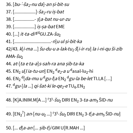
36. [
bu-ʾ-ša
-nu da
]-
an ṣi-bit-su
2
37. [..................]-
ša
-ru iṣ-bat
2
38. [.................-
ṣ
]
a-bat nu-ur-zu
39. [.................]
iṣ-ṣa-bat
EME
giš
40. [...]
it-ta-di
GU.ZA-
šu
2
41. [...............................-
n
]
u ul ṣi-bit-ka
42/43.
k
[
i-ma
...]
šu-du-u a-lak-tu
š
[
i-ir-ru
]
la i-ni-qu ši-zib
2
AMA-
šu
2
44.
at
-[
ta e ta-a
]
s-sah-ra ana ṣib-ta-ka
d
d
45. EN
u
[
l ia-tu-un
] EN
e
-a u
asal-lu
-hi
2
2
2
2
d
d
d
46. EN
[
da-mu u
gu-l
]
a
EN
gu-la be-let
TI.LA […]
2
2
d
47.
gu
-[
la
...]
qi-šat-ki le-qe
-e
TU
.EN
2
6
2
48. [K]A.INIM.M[A ...] ⸢3⸣-
šu
DIRI EN
3-
ta-am
ŠID-
nu
2
2
3
?
49. [EN
]
an
-[
nu-u
...] ⸢3⸣-
šu
DIRI EN
3-
t
[
a-am
ŠID-
nu
]
2
2
2
2
3
50. [...
d
]
a-an
[...
ṣib-t
]
i
GIM U[R.MAH ...]