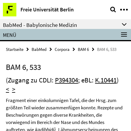
Springe
Service-
Freie Universität Berlin
direkt
Navigation
zu
BabMed - Babylonische Medizin
Inhalt
MENÜ
Startseite
BabMed
Corpora
BAM 6
BAM 6, 533
BAM 6, 533
(Zugang zu CDLI:
P394304
; eBL:
K.10441
)
<
>
Fragment einer einkolumnigen Tafel, die der Hrsg. zum
größten Teil wieder zusammenfügen konnte. Rezepte und
Beschwörungen gegen diverse Krankheiten, die
vorwiegend im Bereich der Nase und des Mundes
auftreten, wie
kadibbidû
„Lähmungserscheinungen des