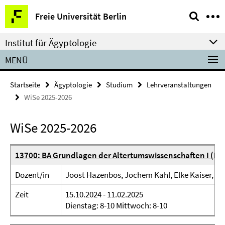
Springe
Service-
Freie Universität Berlin
direkt
Navigation
zu
Institut für Ägyptologie
Inhalt
MENÜ
Startseite
Ägyptologie
Studium
Lehrveranstaltungen
WiSe 2025-2026
WiSe 2025-2026
13700: BA Grundlagen der Altertumswissenschaften I (Ei
Dozent/in
Joost Hazenbos, Jochem Kahl, Elke Kaiser, El
Zeit
15.10.2024 - 11.02.2025
Dienstag: 8-10 Mittwoch: 8-10