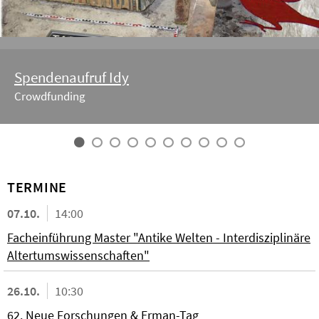
Spendenaufruf Idy
Crowdfunding
TERMINE
07.10.
14:00
Facheinführung Master "Antike Welten - Interdisziplinäre
Altertumswissenschaften"
26.10.
10:30
62. Neue Forschungen & Erman-Tag