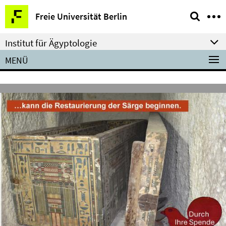
Springe
Service-
Freie Universität Berlin
direkt
Navigation
zu
Institut für Ägyptologie
Inhalt
MENÜ