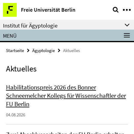
Springe
Service-
Freie Universität Berlin
direkt
Navigation
zu
Institut für Ägyptologie
Inhalt
MENÜ
Startseite
Ägyptologie
Aktuelles
Aktuelles
Habilitationspreis 2026 des Bonner
Schneemelcher Kollegs für Wissenschaftler der
FU Berlin
04.08.2026