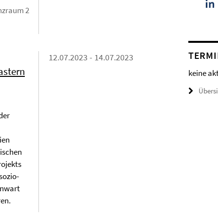
nzraum 2
TERMI
12.07.2023 - 14.07.2023
astern
keine ak
Übers
der
ien
mischen
rojekts
sozio-
enwart
ren.