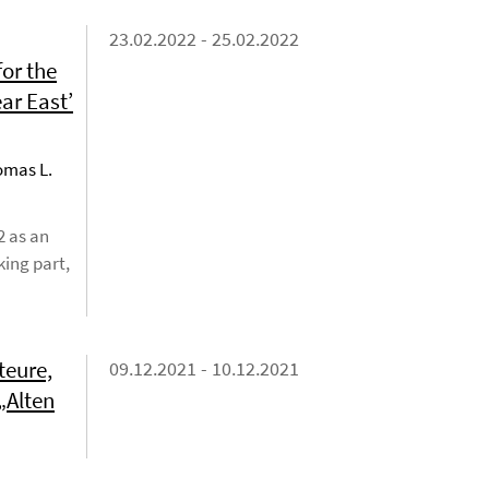
23.02.2022 - 25.02.2022
for the
ar East’
omas L.
2 as an
king part,
teure,
09.12.2021 - 10.12.2021
„Alten