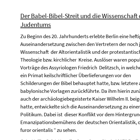
Der Babel-Bibel-Streit und die Wissenschaft
Judentums
Zu Beginn des 20. Jahrhunderts erlebte Berlin eine heft
Auseinandersetzung zwischen den Vertretern der noch
Wissenschaft der Altorientalistik und der protestantis
Theologie bzw. kirchlicher Kreise. Auslöser waren popu
Vorträge des Assyriologen Friedrich Delitzsch, in welch
ein Primat keilschriftlicher Überlieferungen vor den
Schilderungen der Bibel behauptet hatte, bzw. letztere 
babylonische Vorlagen zurückführte. Da ihm hierin zun
auch der archäologiebegeisterte Kaiser Wilhelm II. beig
hatte, entwickelte sich die Auseinandersetzung zu ein
Politikum. Dabei ist dieser Konflikt vor dem Hintergrun
Emanzipationsbemühens der deutschen Orientalistik, o
furor orientalis “ zu sehen.