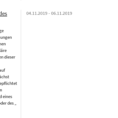
 des
04.11.2019 - 06.11.2019
ige
 jungen
chen
läre
en dieser
auf
ächst
epflichtet
em
d eines
der des „