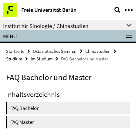
Springe
Service-
Freie Universität Berlin
direkt
Navigation
zu
Institut für Sinologie / Chinastudien
Inhalt
MENÜ
Startseite
Ostasiatisches Seminar
Chinastudien
Studium
Im Studium
FAQ Bachelor und Master
FAQ Bachelor und Master
Inhaltsverzeichnis
FAQ Bachelor
FAQ Master