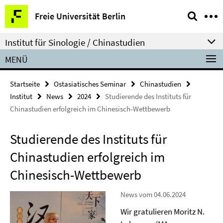
Springe
Service-
Freie Universität Berlin
direkt
Navigation
zu
Institut für Sinologie / Chinastudien
Inhalt
MENÜ
Startseite
Ostasiatisches Seminar
Chinastudien
Institut
News
2024
Studierende des Instituts für
Chinastudien erfolgreich im Chinesisch-Wettbewerb
Studierende des Instituts für
Chinastudien erfolgreich im
Chinesisch-Wettbewerb
News vom 04.06.2024
Wir gratulieren Moritz N.