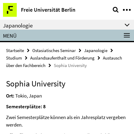
Springe
Service-
Freie Universität Berlin
direkt
Navigation
zu
Japanologie
Inhalt
MENÜ
Startseite
Ostasiatisches Seminar
Japanologie
Studium
Auslandsaufenthalt und Förderung
Austausch
über den Fachbereich
Sophia University
Sophia University
Ort:
Tokio, Japan
Semesterplätze: 8
Zwei Semesterplätze können als ein Jahresplatz vergeben
werden.