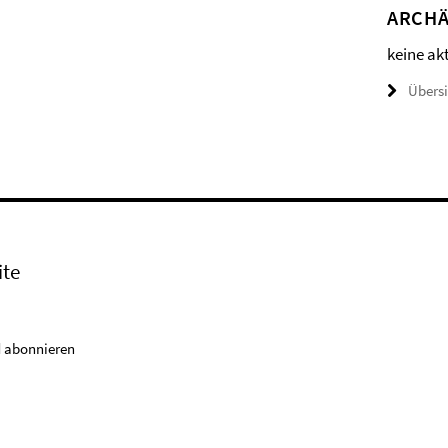
ARCHÄ
keine ak
Übers
ite
 abonnieren