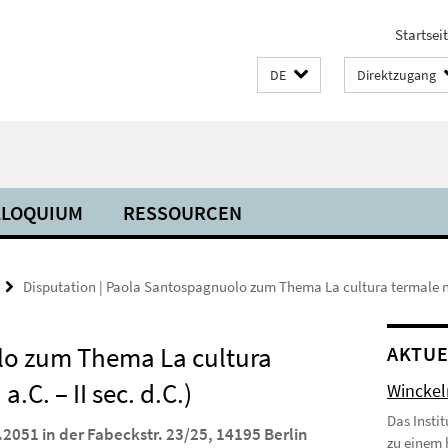
Startsei
DE
Direktzugang
LLOQUIUM
RESSOURCEN
Disputation | Paola Santospagnuolo zum Thema La cultura termale nella
lo zum Thema La cultura
AKTUE
a.C. – II sec. d.C.)
Wincke
Das Insti
2051 in der Fabeckstr. 23/25, 14195 Berlin
zu einem 