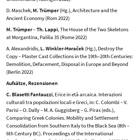
D. Maschek,
M. Trümper
(Hg.), Architecture and the
Ancient Economy (Rom 2022)
M. Trümper
–
Th. Lappi
, The House of the Two Skeletons
at Morgantina, Palilia 35 (Rome 2022)
A. Alexandridis,
L. Winkler-Horaček
(Hg.), Destroy the
Copy – Plaster Cast Collections in the 19th–20th Centuries:
Demolition, Defacement, Disposal in Europe and Beyond
(Berlin 2022)
Aufsätze, Rezensionen
C. Blasetti Fantauzzi
, Erice in età arcaica. Interazioni
culturali tra popolazioni locali e Greci, in: C. Colombi – V.
Parisi – O. Dally – M. A. Guggisberg – G. Piras (eds.),
Comparing Greek Colonies. Mobility and Settlement
Consolidation from Southern Italy to the Black Sea (8th –
6th Century BC). Proceedings of the International