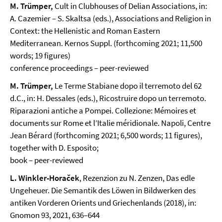
M. Trümper,
Cult in Clubhouses of Delian Associations, in:
A. Cazemier – S. Skaltsa (eds.), Associations and Religion in
Context: the Hellenistic and Roman Eastern
Mediterranean. Kernos Suppl. (forthcoming 2021; 11,500
words; 19 figures)
conference proceedings – peer-reviewed
M. Trümper,
Le Terme Stabiane dopo il terremoto del 62
d.C., in: H. Dessales (eds.), Ricostruire dopo un terremoto.
Riparazioni antiche a Pompei. Collezione: Mémoires et
documents sur Rome et l’Italie méridionale. Napoli, Centre
Jean Bérard (forthcoming 2021; 6,500 words; 11 figures),
together with D. Esposito;
book – peer-reviewed
L. Winkler-Horaček
, Rezenzion zu N. Zenzen, Das edle
Ungeheuer. Die Semantik des Löwen in Bildwerken des
antiken Vorderen Orients und Griechenlands (2018), in:
Gnomon 93, 2021, 636–644