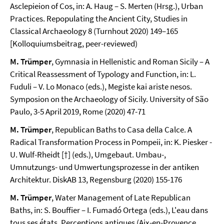
Asclepieion of Cos, in: A. Haug – S. Merten (Hrsg.), Urban
Practices. Repopulating the Ancient City, Studies in
Classical Archaeology 8 (Turnhout 2020) 149–165
[Kolloquiumsbeitrag, peer-reviewed)
M. Trümper
, Gymnasia in Hellenistic and Roman Sicily – A
Critical Reassessment of Typology and Function, in: L.
Fuduli – V. Lo Monaco (eds.), Megiste kai ariste nesos.
Symposion on the Archaeology of Sicily. University of São
Paulo, 3-5 April 2019, Rome (2020) 47-71
M. Trümper
, Republican Baths to Casa della Calce. A
Radical Transformation Process in Pompeii, in: K. Piesker -
U. Wulf-Rheidt [†] (eds.), Umgebaut. Umbau-,
Umnutzungs- und Umwertungsprozesse in der antiken
Architektur. DiskAB 13, Regensburg (2020) 155-176
M. Trümper
, Water Management of Late Republican
Baths, in: S. Bouffier – I. Fumadó Ortega (eds.), L'eau dans
tous ses états. Perceptions antiques (Aix-en-Provence