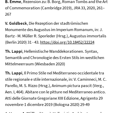
B. Emme
, Rezension zu: B. Borg, Roman Tombs and the Art
of Commemoration (Cambridge 2019), JRA 33, 2020, 261–
267
V. Goldbeck
, Die Rezeption der stadtrömischen
Monumente des Augustus im Imperium Romanum, in: J.
Bartz - M. Müller R. Sporleder (Hrsg.), Augustus immortalis
(Berlin 2020) 31 - 43.
https://doi.org/10.18452/22224
Th. Lappi
, Hellenistische Wanddekorationen. Syntax,
Semantik und Chronologie des Ersten Stils im westlichen
Mittelmeerraum (Wiesbaden 2020)
Th. Lappi
, Il Primo Stile nel Mediterraneo occidentale tra
stile regionale e stile internazionale, in: V. Caminneci, M. C.
Parello, M. S. Rizzo (Hrsg.), Animum pictura pascit (Verg.,
Aen. I, 464). Abitare con le pitture nel Mediterraneo antico.
Atti delle Giornate Gregoriane XIII Edizione, Agrigento 29
novembre-1 dicembre 2019 (Bologna 2020) 29-49