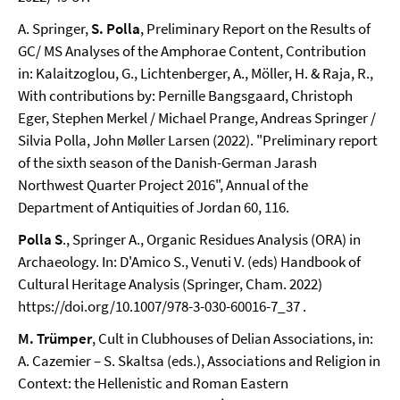
A. Springer,
S. Polla
, Preliminary Report on the Results of
GC/ MS Analyses of the Amphorae Content, Contribution
in: Kalaitzoglou, G., Lichtenberger, A., Möller, H. & Raja, R.,
With contributions by: Pernille Bangsgaard, Christoph
Eger, Stephen Merkel / Michael Prange, Andreas Springer /
Silvia Polla, John Møller Larsen (2022). "Preliminary report
of the sixth season of the Danish-German Jarash
Northwest Quarter Project 2016", Annual of the
Department of Antiquities of Jordan 60, 116.
Polla S
., Springer A., Organic Residues Analysis (ORA) in
Archaeology. In: D'Amico S., Venuti V. (eds) Handbook of
Cultural Heritage Analysis (Springer, Cham. 2022)
https://doi.org/10.1007/978-3-030-60016-7_37 .
M. Trümper
, Cult in Clubhouses of Delian Associations, in:
A. Cazemier – S. Skaltsa (eds.), Associations and Religion in
Context: the Hellenistic and Roman Eastern