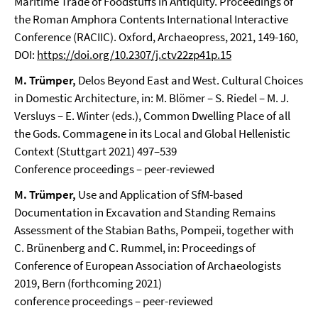
Maritime Trade of Foodstuffs in Antiquity. Proceedings of
the Roman Amphora Contents International Interactive
Conference (RACIIC). Oxford, Archaeopress, 2021, 149-160,
DOI:
https://doi.org/10.2307/j.ctv22zp41p.15
M. Trümper,
Delos Beyond East and West. Cultural Choices
in Domestic Architecture, in: M. Blömer – S. Riedel – M. J.
Versluys – E. Winter (eds.), Common Dwelling Place of all
the Gods. Commagene in its Local and Global Hellenistic
Context (Stuttgart 2021) 497–539
Conference proceedings – peer-reviewed
M. Trümper,
Use and Application of SfM-based
Documentation in Excavation and Standing Remains
Assessment of the Stabian Baths, Pompeii, together with
C. Brünenberg and C. Rummel, in: Proceedings of
Conference of European Association of Archaeologists
2019, Bern (forthcoming 2021)
conference proceedings – peer-reviewed