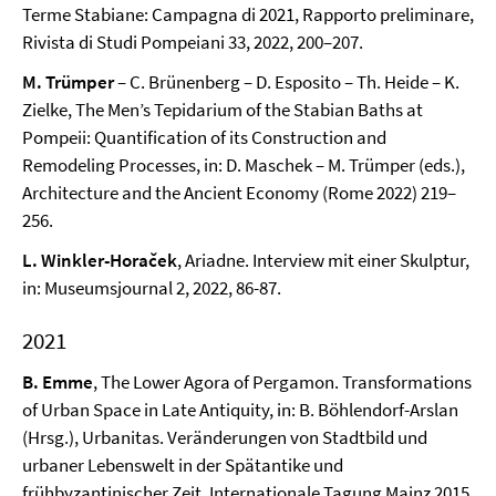
Terme Stabiane: Campagna di 2021, Rapporto preliminare,
Rivista di Studi Pompeiani 33, 2022, 200–207.
M. Trümper
– C. Brünenberg – D. Esposito – Th. Heide – K.
Zielke, The Men’s Tepidarium of the Stabian Baths at
Pompeii: Quantification of its Construction and
Remodeling Processes, in: D. Maschek – M. Trümper (eds.),
Architecture and the Ancient Economy (Rome 2022) 219–
256.
L. Winkler-Hora
č
ek
, Ariadne. Interview mit einer Skulptur,
in: Museumsjournal 2, 2022, 86-87.
2021
B. Emme
, The Lower Agora of Pergamon. Transformations
of Urban Space in Late Antiquity, in: B. Böhlendorf-Arslan
(Hrsg.), Urbanitas. Veränderungen von Stadtbild und
urbaner Lebenswelt in der Spätantike und
frühbyzantinischer Zeit. Internationale Tagung Mainz 2015,