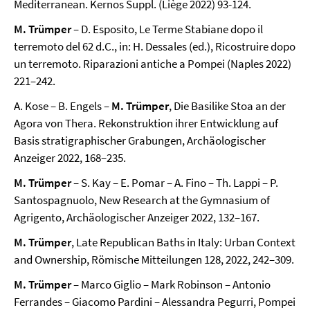
Mediterranean. Kernos Suppl. (Liège 2022) 93-124.
M. Trümper
– D. Esposito, Le Terme Stabiane dopo il
terremoto del 62 d.C., in: H. Dessales (ed.), Ricostruire dopo
un terremoto. Riparazioni antiche a Pompei (Naples 2022)
221–242.
A. Kose – B. Engels –
M. Trümper
, Die Basilike Stoa an der
Agora von Thera. Rekonstruktion ihrer Entwicklung auf
Basis stratigraphischer Grabungen, Archäologischer
Anzeiger 2022, 168–235.
M. Trümper
– S. Kay – E. Pomar – A. Fino – Th. Lappi – P.
Santospagnuolo, New Research at the Gymnasium of
Agrigento, Archäologischer Anzeiger 2022, 132–167.
M. Trümper
, Late Republican Baths in Italy: Urban Context
and Ownership, Römische Mitteilungen 128, 2022, 242–309.
M. Trümper
– Marco Giglio – Mark Robinson – Antonio
Ferrandes – Giacomo Pardini – Alessandra Pegurri, Pompei