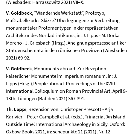
(Wiesbaden: Harrassowitz 2021) VII–X.
V. Goldbeck
, "Wandernde Werkstatt", Prototyp,
Maßtabelle oder Skizze? Überlegungen zur Verbreitung
monumentaler Protomentypen in der repräsentativen
Architektur des Nordadriatikums, in: J. Lipps - M. Dorka
Moreno - J. Griesbach (Hrsg.), Aneignungsprozesse antiker
Statuenschemata in den römischen Provinzen (Wiesbaden
2021) 69-92.
V. Goldbeck
, Monuments abroad. Zur Rezeption
kaiserlicher Monumente im Imperium romanum, in: J.
Lipps (Hrsg.),People abroad. Proceedings of the XVIth
International Colloquium on Roman Provincial Art, April 9-
13th, Tübingen (Rahden 2021) 367-391.
Th. Lappi
, Rezension von: Christoper Prescott - Arja
Karivieri - Peter Campbell et al. (eds.), Trinacria, 'An Island
Outside Time'. International Archaeology in Sicily, Oxford:
Oxbow Books 2021, in: sehepunkte 21 (2021), Nr. 12