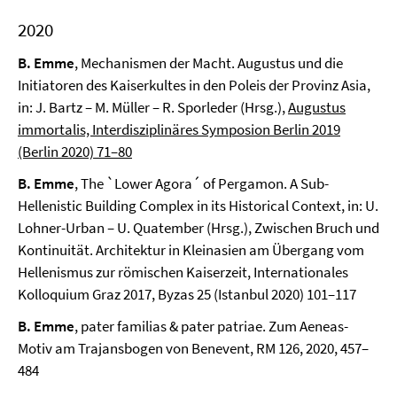
2020
B. Emme
, Mechanismen der Macht. Augustus und die
Initiatoren des Kaiserkultes in den Poleis der Provinz Asia,
in: J. Bartz – M. Müller – R. Sporleder (Hrsg.),
Augustus
immortalis, Interdisziplinäres Symposion Berlin 2019
(Berlin 2020) 71–80
B. Emme
, The `Lower Agora´ of Pergamon. A Sub-
Hellenistic Building Complex in its Historical Context, in: U.
Lohner-Urban – U. Quatember (Hrsg.), Zwischen Bruch und
Kontinuität. Architektur in Kleinasien am Übergang vom
Hellenismus zur römischen Kaiserzeit, Internationales
Kolloquium Graz 2017, Byzas 25 (Istanbul 2020) 101–117
B. Emme
, pater familias & pater patriae. Zum Aeneas-
Motiv am Trajansbogen von Benevent, RM 126, 2020, 457–
484