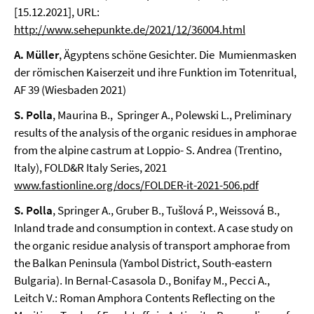
[15.12.2021], URL:
http://www.sehepunkte.de/2021/12/36004.html
A. Müller
, Ägyptens schöne Gesichter. Die Mumienmasken
der römischen Kaiserzeit und ihre Funktion im Totenritual,
AF 39 (Wiesbaden 2021)
S. Polla
, Maurina B., Springer A., Polewski L., Preliminary
results of the analysis of the organic residues in amphorae
from the alpine castrum at Loppio- S. Andrea (Trentino,
Italy), FOLD&R Italy Series, 2021
www.fastionline.org/docs/FOLDER-it-2021-506.pdf
S. Polla
, Springer A., Gruber B., Tušlová P., Weissová B.,
Inland trade and consumption in context. A case study on
the organic residue analysis of transport amphorae from
the Balkan Peninsula (Yambol District, South-eastern
Bulgaria). In Bernal-Casasola D., Bonifay M., Pecci A.,
Leitch V.: Roman Amphora Contents Reflecting on the