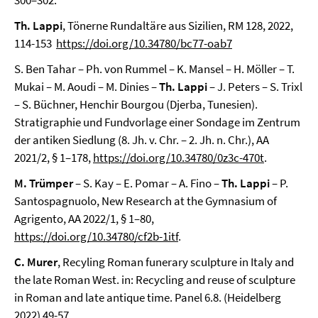
300–302.
Th. Lappi
, Tönerne Rundaltäre aus Sizilien, RM 128, 2022,
114-153
https://doi.org/10.34780/bc77-oab7
S. Ben Tahar – Ph. von Rummel – K. Mansel – H. Möller – T.
Mukai – M. Aoudi – M. Dinies –
Th. Lappi
– J. Peters – S. Trixl
– S. Büchner, Henchir Bourgou (Djerba, Tunesien).
Stratigraphie und Fundvorlage einer Sondage im Zentrum
der antiken Siedlung (8. Jh. v. Chr. – 2. Jh. n. Chr.), AA
2021/2, § 1–178,
https://doi.org/10.34780/0z3c-470t
.
M. Trümper
– S. Kay – E. Pomar – A. Fino –
Th. Lappi
– P.
Santospagnuolo, New Research at the Gymnasium of
Agrigento, AA 2022/1, § 1–80,
https://doi.org/10.34780/cf2b-1itf
.
C. Murer
, Recyling Roman funerary sculpture in Italy and
the late Roman West. in: Recycling and reuse of sculpture
in Roman and late antique time. Panel 6.8. (Heidelberg
2022) 49-57.