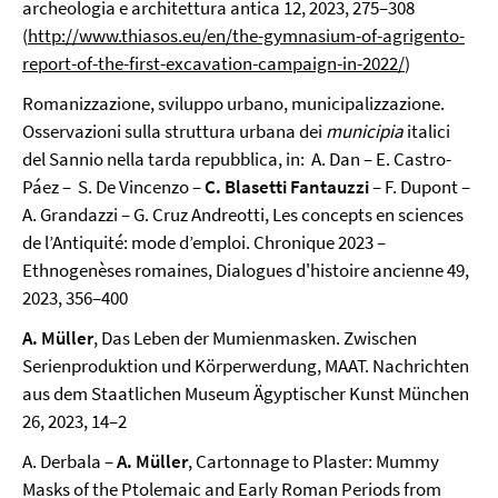
archeologia e architettura antica 12, 2023, 275–308
(
http://www.thiasos.eu/en/the-gymnasium-of-agrigento-
report-of-the-first-excavation-campaign-in-2022/
)
Romanizzazione, sviluppo urbano, municipalizzazione.
Osservazioni sulla struttura urbana dei
municipia
italici
del Sannio nella tarda repubblica, in: A. Dan – E. Castro-
Páez – S. De Vincenzo –
C. Blasetti Fantauzzi
– F. Dupont –
A. Grandazzi – G. Cruz Andreotti, Les concepts en sciences
de l’Antiquité: mode d’emploi. Chronique 2023 –
Ethnogenèses romaines, Dialogues d'histoire ancienne 49,
2023, 356–400
A. Müller
, Das Leben der Mumienmasken. Zwischen
Serienproduktion und Körperwerdung, MAAT. Nachrichten
aus dem Staatlichen Museum Ägyptischer Kunst München
26, 2023, 14–2
A. Derbala –
A. Müller
, Cartonnage to Plaster: Mummy
Masks of the Ptolemaic and Early Roman Periods from