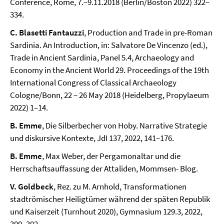
Conference, Rome, 7.–9.11.2018 (Berlin/Boston 2022) 322–
334.
C. Blasetti Fantauzzi
, Production and Trade in pre-Roman
Sardinia. An Introduction, in: Salvatore De Vincenzo (ed.),
Trade in Ancient Sardinia, Panel 5.4, Archaeology and
Economy in the Ancient World 29. Proceedings of the 19th
International Congress of Classical Archaeology
Cologne/Bonn, 22 – 26 May 2018 (Heidelberg, Propylaeum
2022) 1–14.
B. Emme
, Die Silberbecher von Hoby. Narrative Strategie
und diskursive Kontexte, JdI 137, 2022, 141–176.
B. Emme
, Max Weber, der Pergamonaltar und die
Herrschaftsauffassung der Attaliden, Mommsen- Blog.
V. Goldbeck
, Rez. zu M. Arnhold, Transformationen
stadtrömischer Heiligtümer während der späten Republik
und Kaiserzeit (Turnhout 2020), Gymnasium 129.3, 2022,