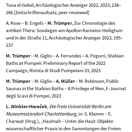
Tuna el-Gebel, Archäologischer Anzeiger 2022, 2023, 238–
266 [Zeitschriftenaufsatz, peer-reviewed]
A. Kose – B. Engels –
M. Trümper
, Zur Chronologie des
antiken Thera: Sondagen am Apollon Karneios-Heiligtum
und in der Straße 11, Archäologischer Anzeiger 2023, 195–
237
M. Trümper
– M. Giglio – A. Ferrandes – A. Pegurri, Stabian
Baths at Pompeii: Preliminary Report of the 2022
Campaign, Rivista di Studi Pompeiani 33, 2023
M. Trümper
– M. Giglio –
A. Müller
– M. Robinson, Public
Saunas in the Stabian Baths – A Privilege of Men, E-Journal
degli Scavi di Pompei, 2023
L. Winkler-Horaček
,
Die Freie Universität Berlin am
Museumsstandort Charlottenburg
, in: S. Klamm – E.
Charwat (Hrsg.), „Hautnah – Unter die Haut: Objekte
wissenschaftlicher Praxis in den Sammlungen der Freien