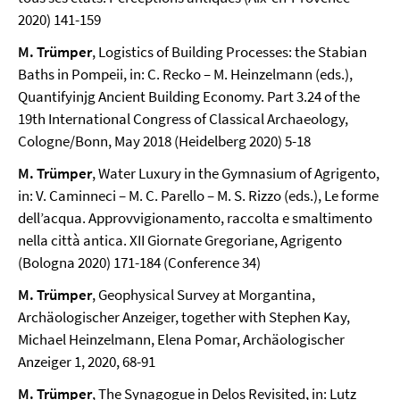
2020) 141-159
M. Trümper
, Logistics of Building Processes: the Stabian
Baths in Pompeii, in: C. Recko – M. Heinzelmann (eds.),
Quantifyinjg Ancient Building Economy. Part 3.24 of the
19th International Congress of Classical Archaeology,
Cologne/Bonn, May 2018 (Heidelberg 2020) 5-18
M. Trümper
, Water Luxury in the Gymnasium of Agrigento,
in: V. Caminneci – M. C. Parello – M. S. Rizzo (eds.), Le forme
dell’acqua. Approvvigionamento, raccolta e smaltimento
nella città antica. XII Giornate Gregoriane, Agrigento
(Bologna 2020) 171-184 (Conference 34)
M. Trümper
, Geophysical Survey at Morgantina,
Archäologischer Anzeiger, together with Stephen Kay,
Michael Heinzelmann, Elena Pomar, Archäologischer
Anzeiger 1, 2020, 68-91
M. Trümper
, The Synagogue in Delos Revisited, in: Lutz