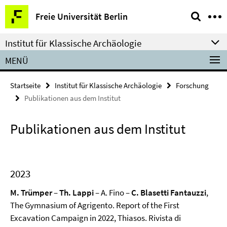
Springe
Service-
Freie Universität Berlin
direkt
Navigation
zu
Institut für Klassische Archäologie
Inhalt
MENÜ
Startseite
Institut für Klassische Archäologie
Forschung
Publikationen aus dem Institut
Publikationen aus dem Institut
2023
M. Trümper
–
Th. Lappi
– A. Fino –
C. Blasetti Fantauzzi
,
The Gymnasium of Agrigento. Report of the First
Excavation Campaign in 2022, Thiasos. Rivista di