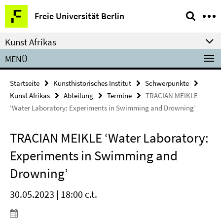
Springe
Service-
Freie Universität Berlin
direkt
Navigation
zu
Kunst Afrikas
Inhalt
MENÜ
Startseite
Kunsthistorisches Institut
Schwerpunkte
Kunst Afrikas
Abteilung
Termine
TRACIAN MEIKLE
‘Water Laboratory: Experiments in Swimming and Drowning’
TRACIAN MEIKLE ‘Water Laboratory:
Experiments in Swimming and
Drowning’
30.05.2023 | 18:00 c.t.