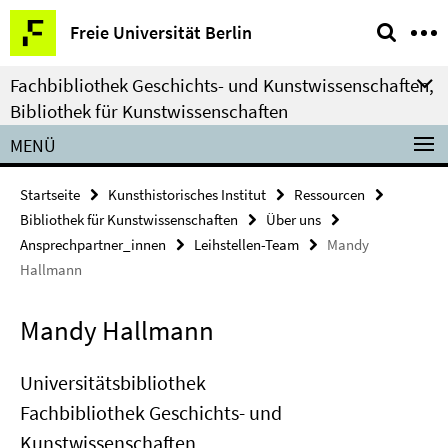
Springe
Service-
Freie Universität Berlin
direkt
Navigation
zu
Fachbibliothek Geschichts- und Kunstwissenschaften,
Inhalt
Bibliothek für Kunstwissenschaften
MENÜ
Startseite
Kunsthistorisches Institut
Ressourcen
Bibliothek für Kunstwissenschaften
Über uns
Ansprechpartner_innen
Leihstellen-Team
Mandy
Hallmann
Mandy Hallmann
Universitätsbibliothek
Fachbibliothek Geschichts- und
Kunstwissenschaften