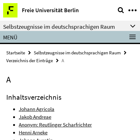
Springe
Service-
Freie Universität Berlin
direkt
Navigation
zu
Selbstzeugnisse im deutschsprachigen Raum
Inhalt
MENÜ
Startseite
Selbstzeugnisse im deutschsprachigen Raum
Verzeichnis der Einträge
A
A
Inhaltsverzeichnis
Johann Agricola
Jakob Andreae
Anonym: Reutlinger Scharfrichter
Henni Arneke