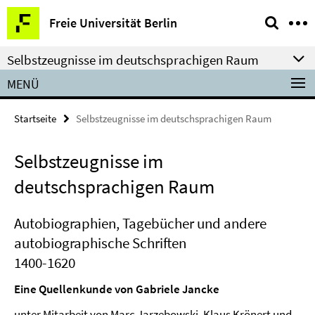
Springe
Service-
Freie Universität Berlin
direkt
Navigation
zu
Selbstzeugnisse im deutschsprachigen Raum
Inhalt
MENÜ
Startseite
Selbstzeugnisse im deutschsprachigen Raum
Selbstzeugnisse im
deutschsprachigen Raum
Autobiographien, Tagebücher und andere
autobiographische Schriften
1400-1620
Eine Quellenkunde von Gabriele Jancke
unter Mitarbeit von Marc Jarzebowski, Klaus Krönert und