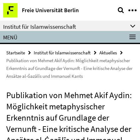
Springe
Service-
Freie Universität Berlin
direkt
Navigation
zu
Institut für Islamwissenschaft
Inhalt
MENÜ
Startseite
Institut für Islamwissenschaft
Aktuelles
Publikation von Mehmet Akif Aydin: Möglichkeit metaphysischer
Erkenntnis auf Grundlage der Vernunft - Eine kritische Analyse der
Ansätze al-Ġazālīs und Immanuel Kants
Publikation von Mehmet Akif Aydin:
Möglichkeit metaphysischer
Erkenntnis auf Grundlage der
Vernunft - Eine kritische Analyse der