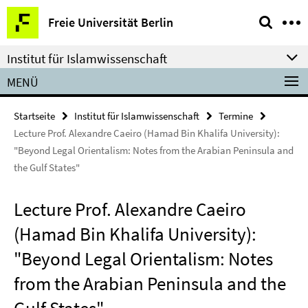
Springe
Service-
Freie Universität Berlin
direkt
Navigation
zu
Institut für Islamwissenschaft
Inhalt
MENÜ
Startseite
Institut für Islamwissenschaft
Termine
Lecture Prof. Alexandre Caeiro (Hamad Bin Khalifa University):
"Beyond Legal Orientalism: Notes from the Arabian Peninsula and
the Gulf States"
Lecture Prof. Alexandre Caeiro
(Hamad Bin Khalifa University):
"Beyond Legal Orientalism: Notes
from the Arabian Peninsula and the