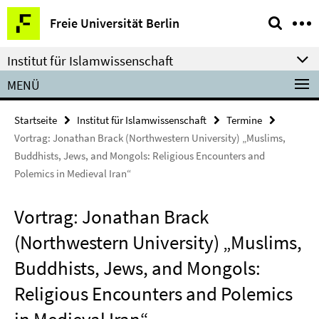
Springe
Service-
Freie Universität Berlin
direkt
Navigation
zu
Institut für Islamwissenschaft
Inhalt
MENÜ
Startseite
Institut für Islamwissenschaft
Termine
Vortrag: Jonathan Brack (Northwestern University) „Muslims,
Buddhists, Jews, and Mongols: Religious Encounters and
Polemics in Medieval Iran“
Vortrag: Jonathan Brack
(Northwestern University) „Muslims,
Buddhists, Jews, and Mongols:
Religious Encounters and Polemics