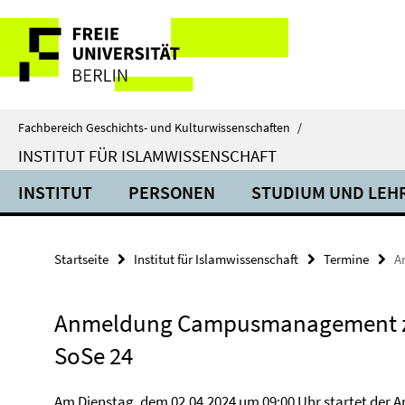
Springe
Service-
direkt
zu
Navigation
Inhalt
Fachbereich Geschichts- und Kulturwissenschaften
/
INSTITUT FÜR ISLAMWISSENSCHAFT
INSTITUT
PERSONEN
STUDIUM UND LEH
Startseite
Institut für Islamwissenschaft
Termine
A
Anmeldung Campusmanagement
SoSe 24
Am Dienstag, dem 02.04.2024 um 09:00 Uhr startet der