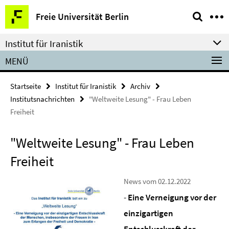
Springe
Service-
Freie Universität Berlin
direkt
Navigation
zu
Institut für Iranistik
Inhalt
MENÜ
Startseite
Institut für Iranistik
Archiv
Institutsnachrichten
"Weltweite Lesung" - Frau Leben
Freiheit
"Weltweite Lesung" - Frau Leben
Freiheit
News vom 02.12.2022
-
Eine Verneigung vor der
einzigartigen