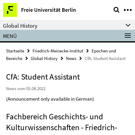
Springe
Service-
Freie Universität Berlin
direkt
Navigation
zu
Global History
Inhalt
MENÜ
Startseite
Friedrich-Meinecke-Institut
Epochen und
Bereiche
Global History
News
CfA: Student Assistant
CfA: Student Assistant
News vom 05.08.2022
(Announcement only available in German)
Fachbereich Geschichts- und
Kulturwissenschaften - Friedrich-