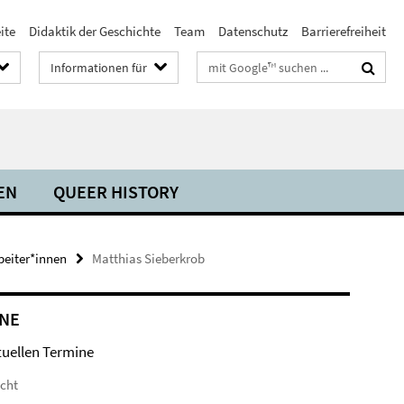
ite
Didaktik der Geschichte
Team
Datenschutz
Barrierefreiheit
Suchbegriffe
Informationen für
EN
QUEER HISTORY
beiter*innen
Matthias Sieberkrob
NE
tuellen Termine
icht