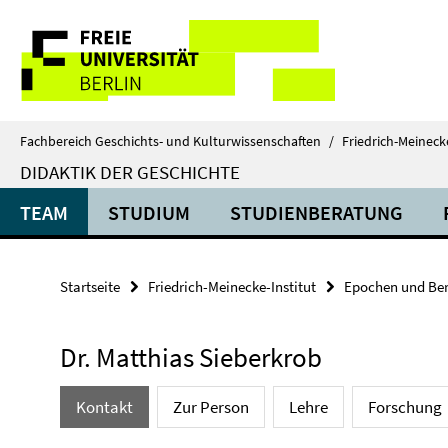
Springe
Service-
direkt
zu
Navigation
Inhalt
Fachbereich Geschichts- und Kulturwissenschaften
/
Friedrich-Meinecke
DIDAKTIK DER GESCHICHTE
TEAM
STUDIUM
STUDIENBERATUNG
Startseite
Friedrich-Meinecke-Institut
Epochen und Ber
Dr. Matthias Sieberkrob
Kontakt
Zur Person
Lehre
Forschung