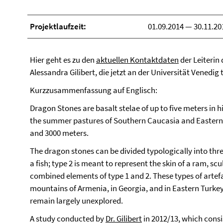
Projektlaufzeit:
01.09.2014 — 30.11.20
Hier geht es zu den
aktuellen Kontaktdaten
der Leiterin
Alessandra Gilibert, die jetzt an der Universität Venedig t
Kurzzusammenfassung auf Englisch:
Dragon Stones are basalt stelae of up to five meters in hi
the summer pastures of Southern Caucasia and Eastern 
and 3000 meters.
The dragon stones can be divided typologically into three
a fish; type 2 is meant to represent the skin of a ram, scu
combined elements of type 1 and 2. These types of artefa
mountains of Armenia, in Georgia, and in Eastern Turk
remain largely unexplored.
A study conducted by
Dr. Gilibert
in 2012/13, which consi