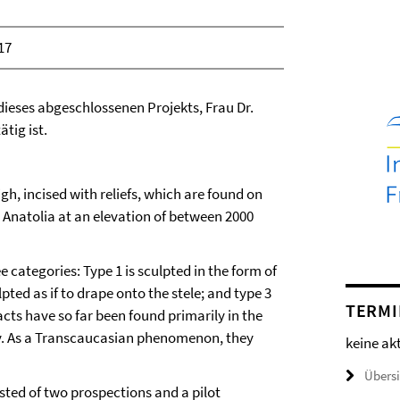
17
 dieses abgeschlossenen Projekts, Frau Dr.
ätig ist.
gh, incised with reliefs, which are found on
Anatolia at an elevation of between 2000
 categories: Type 1 is sculpted in the form of
lpted as if to drape onto the stele; and type 3
TERMI
cts have so far been found primarily in the
ey. As a Transcaucasian phenomenon, they
keine ak
Übers
sted of two prospections and a pilot