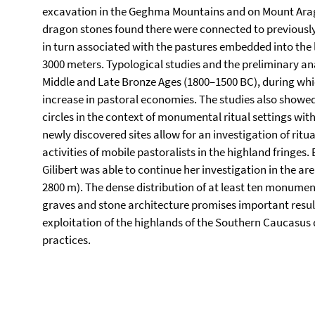
excavation in the Geghma Mountains and on Mount Araga
dragon stones found there were connected to previously
in turn associated with the pastures embedded into the
3000 meters. Typological studies and the preliminary ana
Middle and Late Bronze Ages (1800–1500 BC), during wh
increase in pastoral economies. The studies also showed 
circles in the context of monumental ritual settings wi
newly discovered sites allow for an investigation of rit
activities of mobile pastoralists in the highland fringes.
Gilibert was able to continue her investigation in the a
2800 m). The dense distribution of at least ten monumen
graves and stone architecture promises important result
exploitation of the highlands of the Southern Caucasus d
practices.