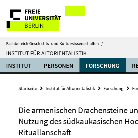
Springe
Service-
direkt
zu
Navigation
Inhalt
Fachbereich Geschichts- und Kulturwissenschaften
/
INSTITUT FÜR ALTORIENTALISTIK
INSTITUT
PERSONEN
FORSCHUNG
R
Startseite
Institut für Altorientalistik
Forschung
Fo
Die armenischen Drachensteine und
Nutzung des südkaukasischen Hoc
Rituallanschaft