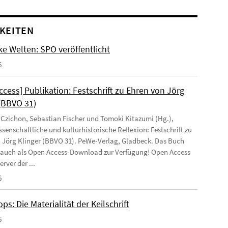
KEITEN
ke Welten: SPO veröffentlicht
6
cess] Publikation: Festschrift zu Ehren von Jörg
 (BBVO 31)
 Czichon, Sebastian Fischer und Tomoki Kitazumi (Hg.),
senschaftliche und kulturhistorische Reflexion: Festschrift zu
 Jörg Klinger (BBVO 31). PeWe-Verlag, Gladbeck. Das Buch
 auch als Open Access-Download zur Verfügung! Open Access
rver der ...
6
s: Die Materialität der Keilschrift
6