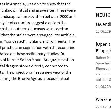
z in Armenia, was able to show that the
 unknown ritual and grave sites. These were
NEUIG
 landscape at an elevation between 2000 and
lysis of ceramics suggest a date in the
MA Anti
ich the Southern Caucasus witnessed an
25.06.202
that the stelae were arranged into artificial
thin "concealed" highland environments. The
[Open ac
ual practices in connection with the economic
Klinger
 Based on these preliminary studies, Dr.
Rainer M.
rea of Karmir Sar on Mount Aragaz (elevation
Sprachwis
tal dragon stones directly connected to
Ehren von
s. The project promises a new view of the
steht nun
uring the Bronze Age as a locus of ritual
auf dem Se
24.06.202
Workshop
22.04.202