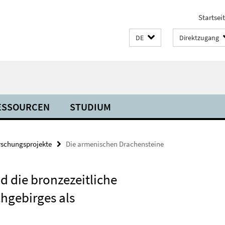
Startsei
DE
Direktzugang
ESSOURCEN
STUDIUM
rschungsprojekte
Die armenischen Drachensteine
 die bronzezeitliche
hgebirges als