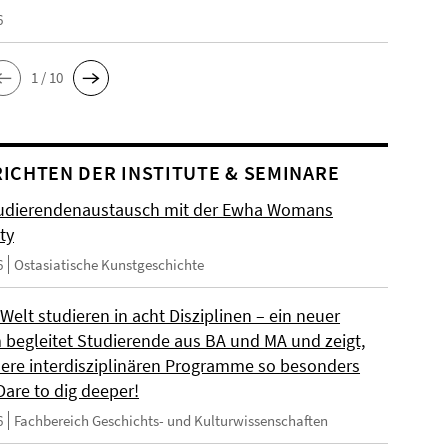
6
1 / 10
ICHTEN DER INSTITUTE & SEMINARE
udierendenaustausch mit der Ewha Womans
ty
6
Ostasiatische Kunstgeschichte
 Welt studieren in acht Disziplinen – ein neuer
m begleitet Studierende aus BA und MA und zeigt,
ere interdisziplinären Programme so besonders
Dare to dig deeper!
6
Fachbereich Geschichts- und Kulturwissenschaften