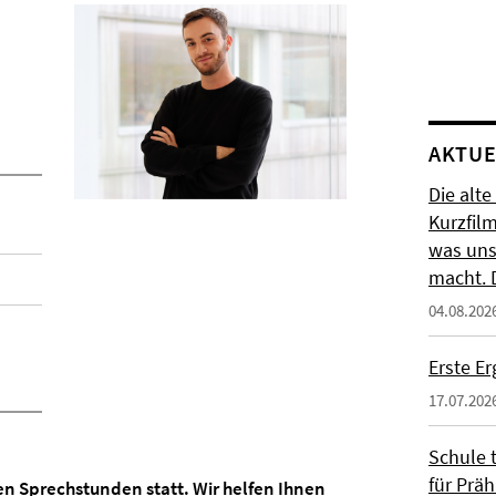
AKTUE
Die alte
Kurzfil
was uns
macht. 
04.08.202
Erste E
17.07.202
Schule t
für Präh
en Sprechstunden statt. Wir helfen Ihnen