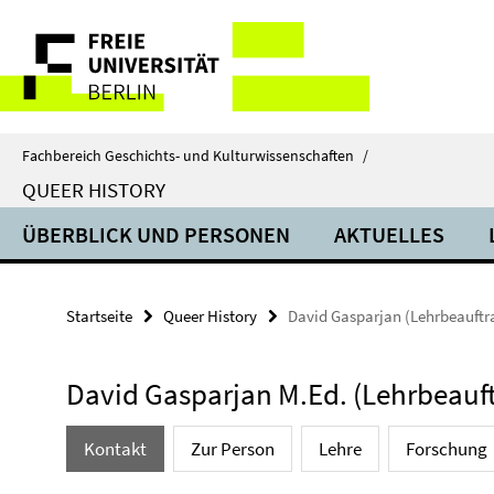
Springe
Service-
direkt
zu
Navigation
Inhalt
Fachbereich Geschichts- und Kulturwissenschaften
/
QUEER HISTORY
ÜBERBLICK UND PERSONEN
AKTUELLES
Startseite
Queer History
David Gasparjan (Lehrbeauftr
David Gasparjan M.Ed. (Lehrbeauft
Kontakt
Zur Person
Lehre
Forschung