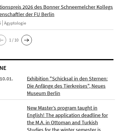
ationspreis 2026 des Bonner Schneemelcher Kollegs
enschaftler der FU Berlin
6
Ägyptologie
1 / 10
NE
 10.01.
Exhibition "Schicksal in den Sternen:
Die Anfänge des Tierkreises", Neues
Museum Berlin
New Master’s program taught in
English! The application deadline for
the M.A. in Ottoman and Turkish
Studies for the winter semester is