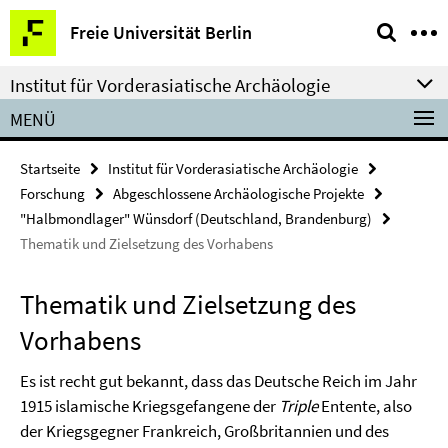
Springe
Service-
Freie Universität Berlin
direkt
Navigation
zu
Institut für Vorderasiatische Archäologie
Inhalt
MENÜ
Startseite
Institut für Vorderasiatische Archäologie
Forschung
Abgeschlossene Archäologische Projekte
"Halbmondlager" Wünsdorf (Deutschland, Brandenburg)
Thematik und Zielsetzung des Vorhabens
Thematik und Zielsetzung des
Vorhabens
Es ist recht gut bekannt, dass das Deutsche Reich im Jahr
1915 islamische Kriegsgefangene der
Triple
Entente, also
der Kriegsgegner Frankreich, Großbritannien und des