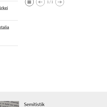
1 / 1
̈rkei
talia
Semitistik