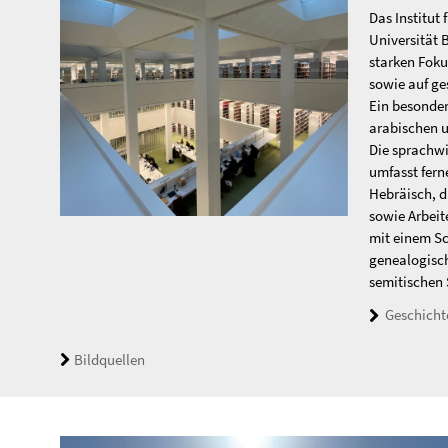
Das Institut 
Universität B
starken Foku
sowie auf ge
Ein besonder
arabischen u
Die sprachwi
umfasst fern
Hebräisch, d
sowie Arbeit
mit einem S
genealogisc
semitischen 
Geschichte
Bildquellen