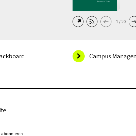
1 / 20
lackboard
Campus Manage
ite
 abonnieren