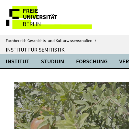
Springe
Service-
direkt
zu
Navigation
Inhalt
Fachbereich Geschichts- und Kulturwissenschaften
/
INSTITUT FÜR SEMITISTIK
INSTITUT
STUDIUM
FORSCHUNG
VE