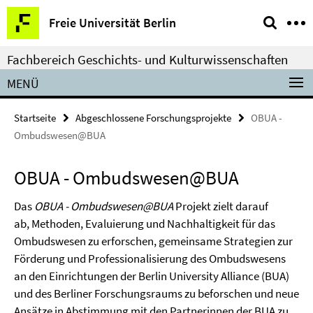
Springe
Service-
Freie Universität Berlin
direkt
Navigation
zu
Fachbereich Geschichts- und Kulturwissenschaften
Inhalt
MENÜ
Startseite
Abgeschlossene Forschungsprojekte
OBUA -
Ombudswesen@BUA
OBUA - Ombudswesen@BUA
Das
OBUA - Ombudswesen@BUA
Projekt zielt darauf
ab, Methoden, Evaluierung und Nachhaltigkeit für das
Ombudswesen zu erforschen, gemeinsame Strategien zur
Förderung und Professionalisierung des Ombudswesens
an den Einrichtungen der Berlin University Alliance (BUA)
und des Berliner Forschungsraums zu beforschen und neue
Ansätze in Abstimmung mit den Partnerinnen der BUA zu