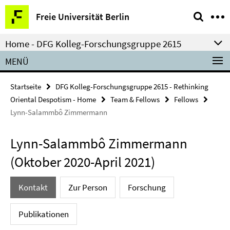
Springe
Service-
Freie Universität Berlin
direkt
Navigation
zu
Home - DFG Kolleg-Forschungsgruppe 2615
Inhalt
MENÜ
Startseite
DFG Kolleg-Forschungsgruppe 2615 - Rethinking
Oriental Despotism - Home
Team & Fellows
Fellows
Lynn-Salammbô Zimmermann
Lynn-Salammbô Zimmermann
(Oktober 2020-April 2021)
Kontakt
Zur Person
Forschung
Publikationen