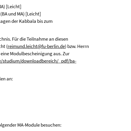
MA) [Leicht]
 (BA und MA) [Leicht]
dlagen der Kabbala bis zum
hnis. Für die Teilnahme an diesen
ht (
reimund.leicht@fu-berlin.de
) bzw. Herrn
en eine Modulbescheinigung aus. Zur
de/studium/downloadbereich/_pdf/ba-
len an:
olgender MA-Module besuchen: