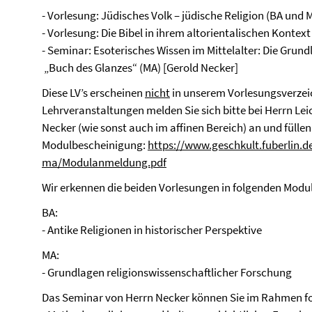
- Vorlesung: Jüdisches Volk – jüdische Religion (BA und 
- Vorlesung: Die Bibel in ihrem altorientalischen Kontext
- Seminar: Esoterisches Wissen im Mittelalter: Die Grun
„Buch des Glanzes“ (MA) [Gerold Necker]
Diese LV’s erscheinen
nicht
in unserem Vorlesungsverzeic
Lehrveranstaltungen melden Sie sich bitte bei Herrn Leic
Necker (wie sonst auch im affinen Bereich) an und füll
Modulbescheinigung:
https://www.geschkult.fuberlin.
ma/Modulanmeldung.pdf
Wir erkennen die beiden Vorlesungen in folgenden Modu
BA:
- Antike Religionen in historischer Perspektive
MA:
- Grundlagen religionswissenschaftlicher Forschung
Das Seminar von Herrn Necker können Sie im Rahmen f