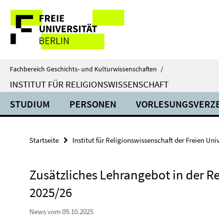
Springe
Service-
direkt
zu
Navigation
Inhalt
Fachbereich Geschichts- und Kulturwissenschaften
/
INSTITUT FÜR RELIGIONSWISSENSCHAFT
STUDIUM
PERSONEN
VORLESUNGSVERZE
Startseite
Institut für Religionswissenschaft der Freien Univ
Zusätzliches Lehrangebot in der R
2025/26
News vom 09.10.2025