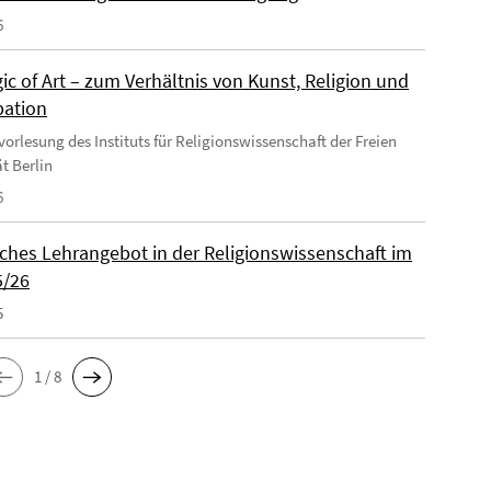
6
c of Art – zum Verhältnis von Kunst, Religion und
ation
vorlesung des Instituts für Religionswissenschaft der Freien
t Berlin
6
iches Lehrangebot in der Religionswissenschaft im
5/26
5
1 / 8