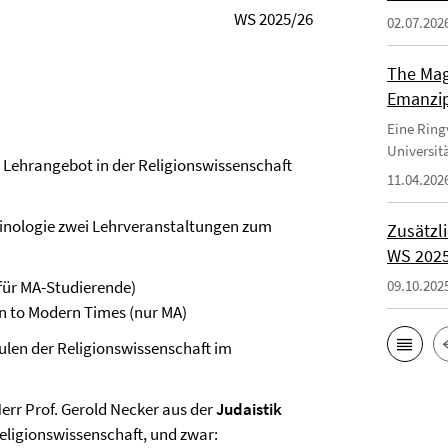
WS 2025/26
02.07.202
The Magi
Emanzip
Eine Ring
Universitä
s Lehrangebot in der Religionswissenschaft
11.04.202
 Sinologie zwei Lehrveranstaltungen zum
Zusätzl
WS 202
für MA-Studierende)
09.10.202
n to Modern Times (nur MA)
ulen der Religionswissenschaft im
err Prof. Gerold Necker aus der
Judaistik
eligionswissenschaft, und zwar: