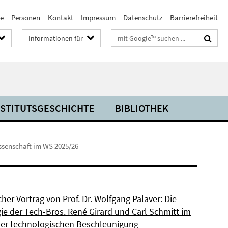
te
Personen
Kontakt
Impressum
Datenschutz
Barrierefreiheit
Suchbegriffe
Informationen für
NSTITUTSGESCHICHTE
BIBLIOTHEK
ssenschaft im WS 2025/26
cher Vortrag von Prof. Dr. Wolfgang Palaver: Die
ie der Tech-Bros. René Girard und Carl Schmitt im
der technologischen Beschleunigung