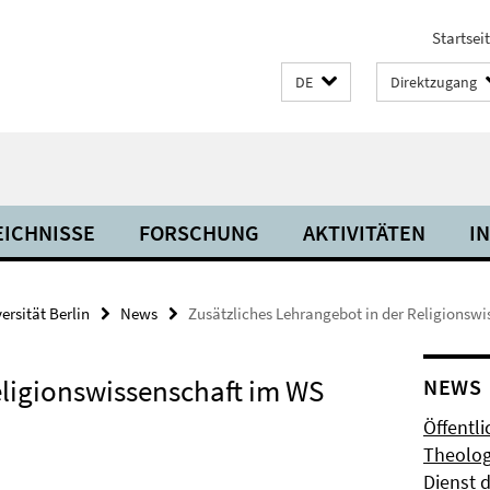
Startsei
DE
Direktzugang
ICHNISSE
FORSCHUNG
AKTIVITÄTEN
I
ersität Berlin
News
Zusätzliches Lehrangebot in der Religionswi
eligionswissenschaft im WS
NEWS
Öffentli
Theolog
Dienst 