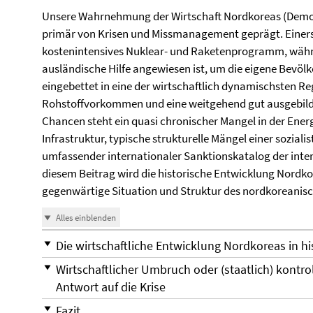
Unsere Wahrnehmung der Wirtschaft Nordkoreas (Demokr
primär von Krisen und Missmanagement geprägt. Einers
kostenintensives Nuklear- und Raketenprogramm, währ
ausländische Hilfe angewiesen ist, um die eigene Bevölk
eingebettet in eine der wirtschaftlich dynamischsten Re
Rohstoffvorkommen und eine weitgehend gut ausgebildet
Chancen steht ein quasi chronischer Mangel in der Energ
Infrastruktur, typische strukturelle Mängel einer soziali
umfassender internationaler Sanktionskatalog der inte
diesem Beitrag wird die historische Entwicklung Nordko
gegenwärtige Situation und Struktur des nordkoreanisc
Alles einblenden
Die wirtschaftliche Entwicklung Nordkoreas in hi
Wirtschaftlicher Umbruch oder (staatlich) kontr
Antwort auf die Krise
Fazit