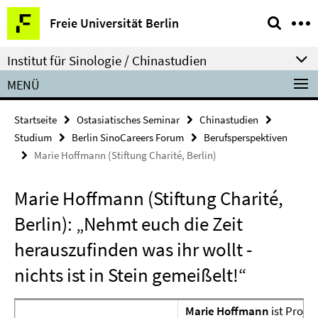
Springe
Service-
Freie Universität Berlin
direkt
Navigation
zu
Institut für Sinologie / Chinastudien
Inhalt
MENÜ
Startseite
Ostasiatisches Seminar
Chinastudien
Studium
Berlin SinoCareers Forum
Berufsperspektiven
Marie Hoffmann (Stiftung Charité, Berlin)
Marie Hoffmann (Stiftung Charité,
Berlin): „Nehmt euch die Zeit
herauszufinden was ihr wollt -
nichts ist in Stein gemeißelt!“
Marie Hoffmann
ist Proje