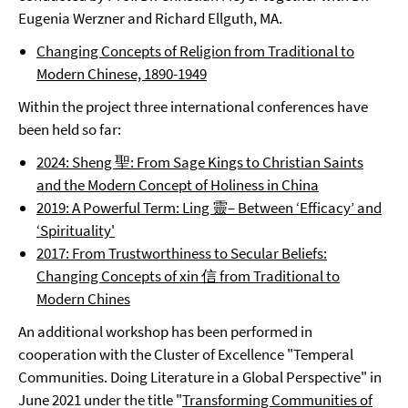
Eugenia Werzner and Richard Ellguth, MA.
Changing Concepts of Religion from Traditional to
Modern Chinese, 1890-1949
Within the project three international conferences have
been held so far:
2024: Sheng 聖: From Sage Kings to Christian Saints
and the Modern Concept of Holiness in China
2019: A Powerful Term: Ling 靈– Between ‘Efficacy’ and
‘Spirituality'
2017: From Trustworthiness to Secular Beliefs:
Changing Concepts of xin 信 from Traditional to
Modern Chines
An additional workshop has been performed in
cooperation with the Cluster of Excellence "Temperal
Communities. Doing Literature in a Global Perspective" in
June 2021 under the title "
Transforming Communities of