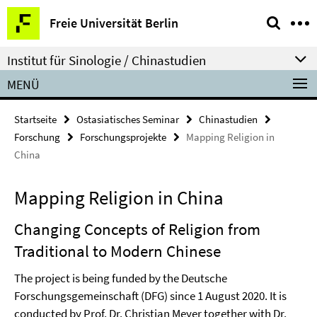
Springe
Service-
Freie Universität Berlin
direkt
Navigation
zu
Institut für Sinologie / Chinastudien
Inhalt
MENÜ
Startseite
Ostasiatisches Seminar
Chinastudien
Forschung
Forschungsprojekte
Mapping Religion in
China
Mapping Religion in China
Changing Concepts of Religion from
Traditional to Modern Chinese
The project is being funded by the Deutsche
Forschungsgemeinschaft (DFG) since 1 August 2020. It is
conducted by Prof. Dr. Christian Meyer together with Dr.