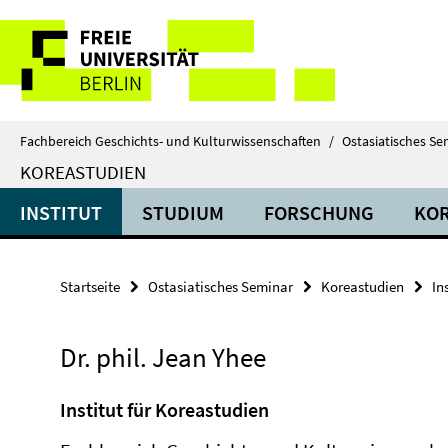
Springe
Service-
direkt
zu
Navigation
Inhalt
Fachbereich Geschichts- und Kulturwissenschaften
/
Ostasiatisches Se
KOREASTUDIEN
INSTITUT
STUDIUM
FORSCHUNG
KOR
Startseite
Ostasiatisches Seminar
Koreastudien
In
Dr. phil. Jean Yhee
Institut für Koreastudien