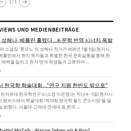
1 / 1
VIEWS UND MEDIENBEITRÄGE
' 성해나, 베를린 홀렸다…K-문학 번역 시너지 폭발
 소설집 '혼모노'의 성해나 작가가 2026년 7월 9일(현지시
 베를린에서 현지 독자들과 특별한 한국 문화살롱을 통해 한
 매력을 알리고 현지 번역 학생들과 교류하며 ...
6
 한국학 학술대회…"연구 지평 한반도 밖으로"
린자유대 한국학연구소(소장 이은정)는 지난 4∼5일(현지시
린 캠퍼스에서 학술대회 '제19회 한국학 월드 콘소시엄'을 열
일 밝혔다. 서울대·고려대·연세대 등 한국 ...
6
ebatte] MixTalk - Warum lieben wir K-Pop?