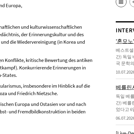
und Europa,
haftlichen und kulturwissenschaftlichen
INTER
edächtnis, der Erinnerungskultur und des
'혼모노
l und die Wiedervereinigung (in Korea und
베스트셀러
간) 독일
en Konflikte, kritische Bewertung des antiken
국 문학의
ttkampf). Konkurrierende Erinnerungen in
10.07.202
n-States.
larismus, insbesondere im Hinblick auf die
베를린서
oza und Friedrich Nietzsche.
독일 베를
간) 베를
zwischen Europa und Ostasien vor und nach
었다고 6
bst- und Fremdbildkonstruktion in beiden
06.07.202
[Live-D