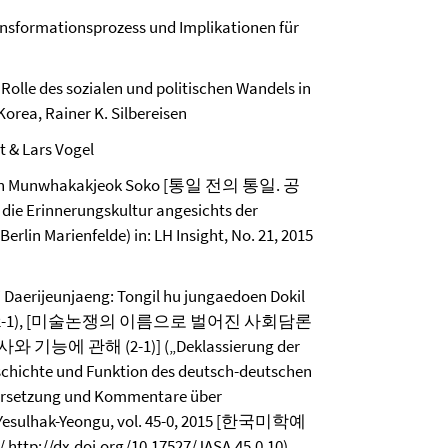
nsformationsprozess und Implikationen für
Rolle des sozialen und politischen Wandels in
orea, Rainer K. Silbereisen
t & Lars Vogel
 Daehan Munwhakakjeok Soko [통일 전의 통일. 공
innerungskultur angesichts der
lin Marienfelde) in: LH Insight, No. 21, 2015
Daerijeunjaeng: Tongil hu jungaedoen Dokil
wanhae (2-1), [미술논쟁의 이름으로 벌어진 사회담론
관해 (2-1)] („Deklassierung der
Geschichte und Funktion des deutsch-deutschen
Übersetzung und Kommentare über
ak-Yesulhak-Yeongu, vol. 45-0, 2015 [한국미학예
/
http://dx.doi.org/10.17527/JASA.45.0.10
)