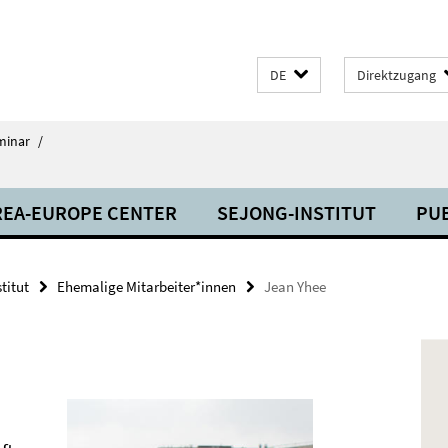
DE
Direktzugang
minar
/
EA-EUROPE CENTER
SEJONG-INSTITUT
PU
stitut
Ehemalige Mitarbeiter*innen
Jean Yhee