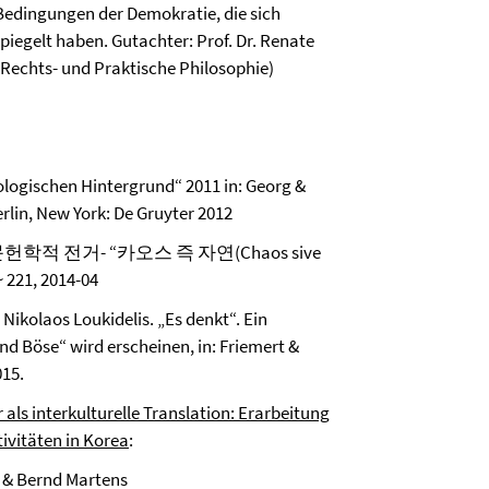
dingungen der Demokratie, die sich
iegelt haben. Gutachter: Prof. Dr. Renate
 (Rechts- und Praktische Philosophie)
logischen Hintergrund“ 2011 in: Georg &
rlin, New York: De Gruyter 2012
 전거- “카오스 즉 자연(Chaos sive
21, 2014-04
Nikolaos Loukidelis. „Es denkt“. Ein
 Böse“ wird erscheinen, in: Friemert &
015.
 als interkulturelle Translation: Erarbeitung
ivitäten in Korea
:
 & Bernd Martens