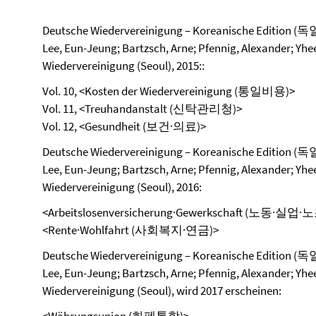
Deutsche Wiedervereinigung – Koreanische Editi
Lee, Eun-Jeung; Bartzsch, Arne; Pfennig, Alexander; Yhee,
Wiedervereinigung (Seoul), 2015::
Vol. 10, <Kosten der Wiedervereinigung (통일비용)>
Vol. 11, <Treuhandanstalt (신탁관리청)>
Vol. 12, <Gesundheit (보건·의료)>
Deutsche Wiedervereinigung – Koreanische Editi
Lee, Eun-Jeung; Bartzsch, Arne; Pfennig, Alexander; Yhee,
Wiedervereinigung (Seoul), 2016:
<Arbeitslosenversicherung·Gewerkschaft (노동·실업·
<Rente·Wohlfahrt (사회복지·연금)>
Deutsche Wiedervereinigung – Koreanische Editi
Lee, Eun-Jeung; Bartzsch, Arne; Pfennig, Alexander; Yhee,
Wiedervereinigung (Seoul), wird 2017 erscheinen: