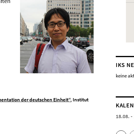
ften
IKS N
keine ak
entation der deutschen Einheit“
, Institut
KALE
18.08. -