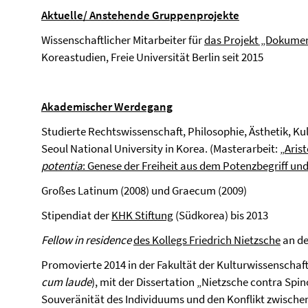
Aktuelle/ Anstehende Gruppenprojekte
Wissenschaftlicher Mitarbeiter für
das Projekt „Dokumen
Koreastudien, Freie Universität Berlin seit 2015
Akademischer Werdegang
Studierte Rechtswissenschaft, Philosophie, Ästhetik, Ku
Seoul National University in Korea. (Masterarbeit: „
Arist
potentia
: Genese der Freiheit aus dem Potenzbegriff un
Großes Latinum (2008) und Graecum (2009)
Stipendiat der
KHK Stiftung
(Südkorea) bis 2013
Fellow in residence
des Kollegs Friedrich Nietzsche
an de
Promovierte 2014 in der Fakultät der Kulturwissenschaft
cum laude
), mit der Dissertation „Nietzsche contra Spi
Souveränität des Individuums und den Konflikt zwische