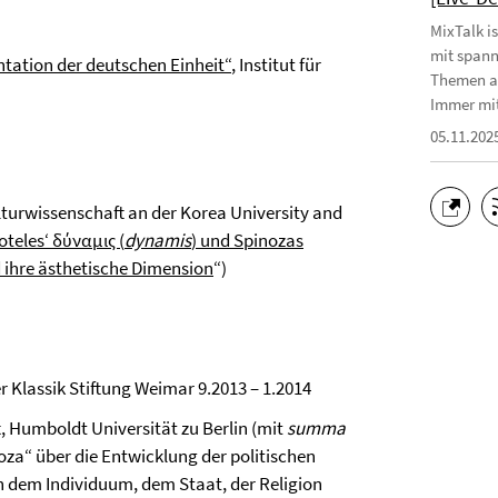
MixTalk i
mit spann
tation der deutschen Einheit“
, Institut für
Themen au
Immer mit
05.11.202
lturwissenschaft an der Korea University and
oteles‘ δύναμις (
dynamis
) und Spinozas
d ihre ästhetische Dimension
“)
r Klassik Stiftung Weimar 9.2013 – 1.2014
, Humboldt Universität zu Berlin (mit
summa
noza“ über die Entwicklung der politischen
n dem Individuum, dem Staat, der Religion