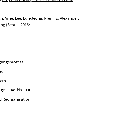
h, Arne; Lee, Eun-Jeung; Pfennig, Alexander;
ung (Seoul), 2016:
igungsprozess
au
dern
ge - 1945 bis 1990
d Reorganisation