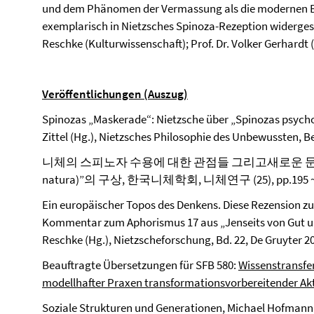
und dem Phänomen der Vermassung als die modernen Be
exemplarisch in Nietzsches Spinoza-Rezeption widergesp
Reschke (Kulturwissenschaft); Prof. Dr. Volker Gerhardt
Veröffentlichungen (Auszug)
Spinozas „Maskerade“: Nietzsche über „Spinozas psycho
Zittel (Hg.), Nietzsches Philosophie des Unbewussten, Be
니체의 스피노자 수용에 대한 관점들 그리고새로운 문헌학적
natura)”의 구상, 한국니체학회, 니체연구 (25), pp.195 ~ 2
Ein europäischer Topos des Denkens. Diese Rezension zu 
Kommentar zum Aphorismus 17 aus „Jenseits von Gut und
Reschke (Hg.), Nietzscheforschung, Bd. 22, De Gruyter 2
Beauftragte Übersetzungen für SFB 580:
Wissenstransfer
modellhafter Praxen transformationsvorbereitender Akt
Soziale Strukturen und Generationen, Michael Hofmann