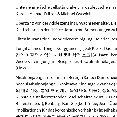
Unternehmerische Selbständigkeit im ostdeutschen Tra
Korea , Michael Fritsch & Michael Wyrwich
Übergang von der Adoleszenz ins Erwachsenenalter. Die 
Deutschland in den 1990er Jahren mit Anmerkungen zu K
Eliten in Transition und Wiedervereinigung, Heinrich Bes
Tongil-Jeoneui Tongil. Kongganeui Ijiljeok Kierke
간의 이질적 기억에 대한 문화학적 소고] (Aufsatz über die Er
Wiedervereinigung am Beispiel des Notaufnahmelagers Ber
(
Link
)
Misulnonjaengeui Ireumeuro Bererjin Sahoei Damroneui 
naeeui Misulnonjangeui Yeoksawa Kineunge k
의 대리전쟁: 통일 후 전개된 독일 내의 미술논쟁의 역사와 기능에 
Künste als stellvertretender Gesellschaftsdiskurs. Zu 
Bilderstreites“), Rehberg, Karl-Siegbert; Yhee, Jean (
Implikationen für das koreanische Verhältnis) in: Mih
술학회, <미학 예술학 연구> 45권0호], pp.323-358 (
Link