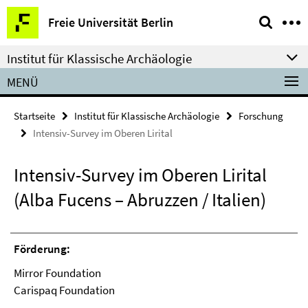
Springe
Service-
Freie Universität Berlin
direkt
Navigation
zu
Institut für Klassische Archäologie
Inhalt
MENÜ
Startseite
Institut für Klassische Archäologie
Forschung
Intensiv-Survey im Oberen Lirital
Intensiv-Survey im Oberen Lirital
(Alba Fucens – Abruzzen / Italien)
Förderung:
Mirror Foundation
Carispaq Foundation