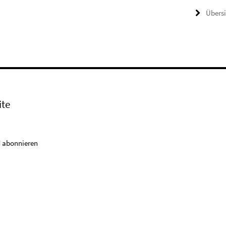
Übers
ite
 abonnieren