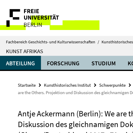
Springe
Service-
direkt
zu
Navigation
Inhalt
Fachbereich Geschichts- und Kulturwissenschaften
/
Kunsthistorisches 
KUNST AFRIKAS
ABTEILUNG
FORSCHUNG
STUDIUM
K
Startseite
Kunsthistorisches Institut
Schwerpunkte
are the Others. Projektion und Diskussion des gleichnamigen 
Antje Ackermann (Berlin): We are t
Diskussion des gleichnamigen Do