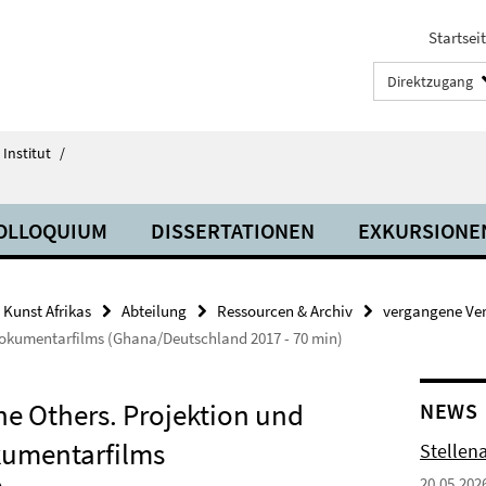
Startsei
Direktzugang
Institut
/
OLLOQUIUM
DISSERTATIONEN
EXKURSIONE
Kunst Afrikas
Abteilung
Ressourcen & Archiv
vergangene Ve
Dokumentarfilms (Ghana/Deutschland 2017 - 70 min)
he Others. Projektion und
NEWS
kumentarfilms
Stellen
20.05.202