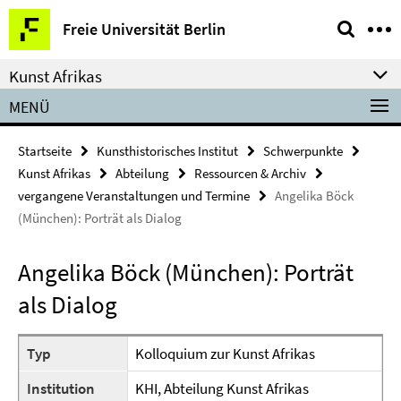
Springe
Service-
Freie Universität Berlin
direkt
Navigation
zu
Kunst Afrikas
Inhalt
MENÜ
Startseite
Kunsthistorisches Institut
Schwerpunkte
Kunst Afrikas
Abteilung
Ressourcen & Archiv
vergangene Veranstaltungen und Termine
Angelika Böck
(München): Porträt als Dialog
Angelika Böck (München): Porträt
als Dialog
Typ
Kolloquium zur Kunst Afrikas
Institution
KHI, Abteilung Kunst Afrikas