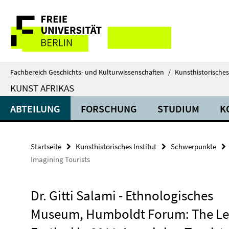
Springe
Service-
direkt
zu
Navigation
Inhalt
Fachbereich Geschichts- und Kulturwissenschaften
/
Kunsthistorisches 
KUNST AFRIKAS
ABTEILUNG
FORSCHUNG
STUDIUM
K
Startseite
Kunsthistorisches Institut
Schwerpunkte
Imagining Tourists
Dr. Gitti Salami - Ethnologisches
Museum, Humboldt Forum: The L