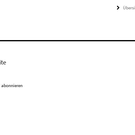
Übers
ite
 abonnieren