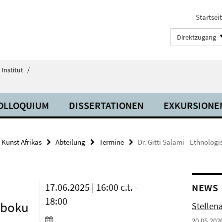
Startsei
Direktzugang
Institut
/
OLLOQUIUM
DISSERTATIONEN
EXKURSIONE
Kunst Afrikas
Abteilung
Termine
Dr. Gitti Salami - Ethnolo
17.06.2025 | 16:00 c.t. -
NEWS
18:00
eboku
Stellen
20.05.202