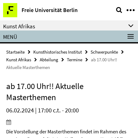
Springe
Service-
Freie Universität Berlin
direkt
Navigation
zu
Kunst Afrikas
Inhalt
MENÜ
Startseite
Kunsthistorisches Institut
Schwerpunkte
Kunst Afrikas
Abteilung
Termine
ab 17.00 Uhr!!
Aktuelle Masterthemen
ab 17.00 Uhr!! Aktuelle
Masterthemen
06.02.2024 | 17:00 c.t. - 20:00
Die Vorstellung der Masterthemen findet im Rahmen des