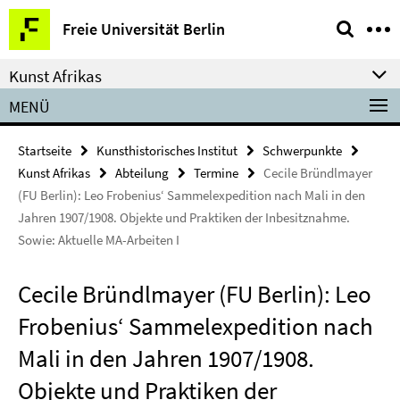
Springe
Service-
Freie Universität Berlin
direkt
Navigation
zu
Kunst Afrikas
Inhalt
MENÜ
Startseite
Kunsthistorisches Institut
Schwerpunkte
Kunst Afrikas
Abteilung
Termine
Cecile Bründlmayer
(FU Berlin): Leo Frobenius‘ Sammelexpedition nach Mali in den
Jahren 1907/1908. Objekte und Praktiken der Inbesitznahme.
Sowie: Aktuelle MA-Arbeiten I
Cecile Bründlmayer (FU Berlin): Leo
Frobenius‘ Sammelexpedition nach
Mali in den Jahren 1907/1908.
Objekte und Praktiken der