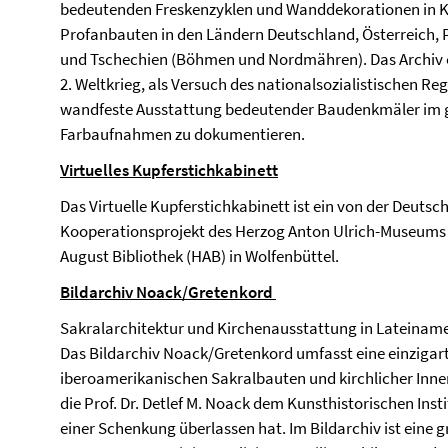
bedeutenden Freskenzyklen und Wanddekorationen in Ki
Profanbauten in den Ländern Deutschland, Österreich,
und Tschechien (Böhmen und Nordmähren). Das Archiv e
2. Weltkrieg, als Versuch des nationalsozialistischen R
wandfeste Ausstattung bedeutender Baudenkmäler im 
Farbaufnahmen zu dokumentieren.
Virtuelles Kupferstichkabinett
Das Virtuelle Kupferstichkabinett ist ein von der Deut
Kooperationsprojekt des Herzog Anton Ulrich-Museums
August Bibliothek (HAB) in Wolfenbüttel.
Bildarchiv Noack/Gretenkord
Sakralarchitektur und Kirchenausstattung in Lateiname
Das Bildarchiv Noack/Gretenkord umfasst eine einziga
iberoamerikanischen Sakralbauten und kirchlicher Innen
die Prof. Dr. Detlef M. Noack dem Kunsthistorischen Inst
einer Schenkung überlassen hat. Im Bildarchiv ist eine