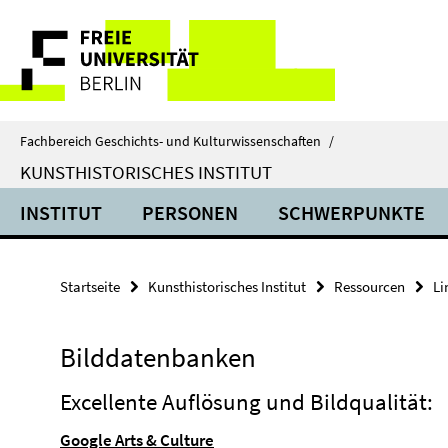
Springe
Service-
direkt
zu
Navigation
Inhalt
Fachbereich Geschichts- und Kulturwissenschaften
/
KUNSTHISTORISCHES INSTITUT
INSTITUT
PERSONEN
SCHWERPUNKTE
Startseite
Kunsthistorisches Institut
Ressourcen
Li
Bilddatenbanken
Excellente Auflösung und Bildqualität:
Google Arts & Culture