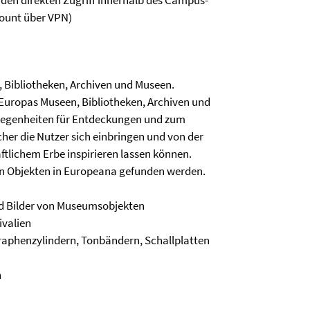
den direkten Zugriff innerhalb des Campus-
count über VPN)
, Bibliotheken, Archiven und Museen.
 Europas Museen, Bibliotheken, Archiven und
elegenheiten für Entdeckungen und zum
er die Nutzer sich einbringen und von der
ftlichem Erbe inspirieren lassen können.
nen Objekten in Europeana gefunden werden.
und Bilder von Museumsobjekten
ivalien
aphenzylindern, Tonbändern, Schallplatten
n