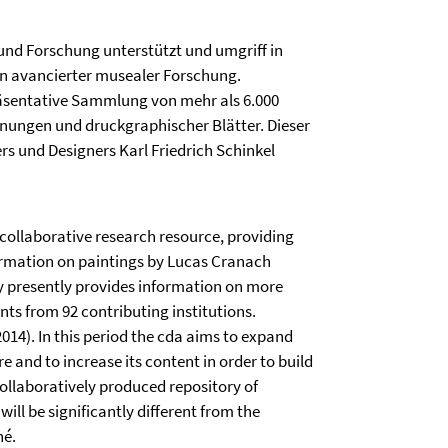
nd Forschung unterstützt und umgriff in
n avancierter musealer Forschung.
äsentative Sammlung von mehr als 6.000
nungen und druckgraphischer Blätter. Dieser
rs und Designers Karl Friedrich Schinkel
y collaborative research resource, providing
formation on paintings by Lucas Cranach
ry presently provides information on more
ts from 92 contributing institutions.
 2014). In this period the cda aims to expand
e and to increase its content in order to build
ollaboratively produced repository of
l be significantly different from the
né.