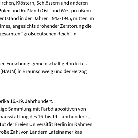
rchen, Klöstern, Schlössern und anderen
 Polen und Rußland (Ost- und Westpreußen)
ntstand in den Jahren 1943-1945, mitten im
egimes, angesichts drohender Zerstörung die
gesamten "großdeutschen Reich" in
schen Forschungsgemeinschaft gefördertes
 (HAUM) in Braunschweig und der Herzog
rika 16.-19. Jahrhundert.
rtige Sammlung mit Farbdiapositiven von
ausstattung des 16. bis 19. Jahrhunderts,
itut der Freien Universität Berlin im Rahmen
 große Zahl von Ländern Lateinamerikas