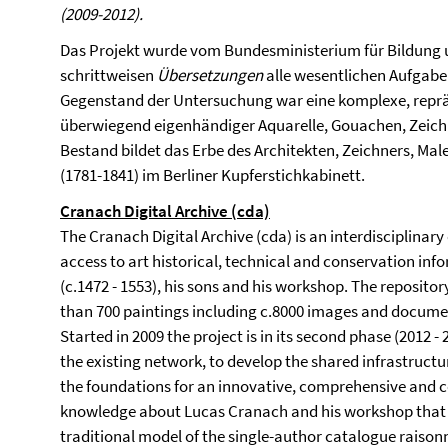
(2009-2012).
Das Projekt wurde vom Bundesministerium für Bildung u
schrittweisen
Übersetzungen
alle wesentlichen Aufgabe
Gegenstand der Untersuchung war eine komplexe, repr
überwiegend eigenhändiger Aquarelle, Gouachen, Zeich
Bestand bildet das Erbe des Architekten, Zeichners, Male
(1781-1841) im Berliner Kupferstichkabinett.
Cranach Digital Archive (cda)
The Cranach Digital Archive (cda) is an interdisciplinar
access to art historical, technical and conservation in
(c.1472 - 1553), his sons and his workshop. The reposito
than 700 paintings including c.8000 images and documen
Started in 2009 the project is in its second phase (2012 -
the existing network, to develop the shared infrastructur
the foundations for an innovative, comprehensive and c
knowledge about Lucas Cranach and his workshop that wil
traditional model of the single-author catalogue raison