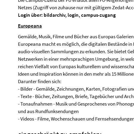
Die Campus-Lizenz der FU erlaubt allen FU-Angehörigen 
Netzes (Zugriff von zuhause nur mit gültigem Zedat-Ac
Login über: bildarchiv, login, campus-zugang
Europeana
Gemälde, Musik, Filme und Bücher aus Europas Galerien
Europeana macht es möglich, die digitalen Bestände in
audio-visuellen Sammlungen zu erkunden. Sie bietet G
Netzwerken in einer mehrsprachigen Umgebung, in welch
reichen Vielfalt von Europas kulturellem und wissenscha
Ideen und Inspiration können in den mehr als 15 Millio
Darunter finden sich:
- Bilder - Gemälde, Zeichnungen, Karten, Fotografien 
- Texte - Bücher, Zeitungen, Briefe, Tagebücher und Arch
- Tonaufnahmen - Musik und Gesprochenes von Phonogr
und aus Rundfunksendungen
- Videos - Filme, Wochenschauen und Fernsehsendunge