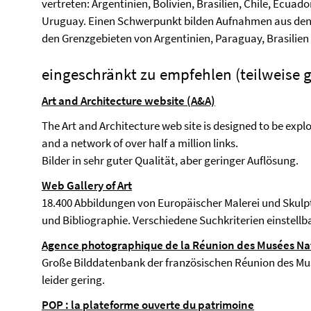
vertreten: Argentinien, Bolivien, Brasilien, Chile, Ecua
Uruguay. Einen Schwerpunkt bilden Aufnahmen aus den 
den Grenzgebieten von Argentinien, Paraguay, Brasilien
eingeschränkt zu empfehlen (teilweise g
Art and Architecture website (A&A)
The Art and Architecture web site is designed to be exp
and a network of over half a million links.
Bilder in sehr guter Qualität, aber geringer Auflösung.
Web Gallery of Art
18.400 Abbildungen von Europäischer Malerei und Skulp
und Bibliographie. Verschiedene Suchkriterien einstellba
Agence photographique de la Réunion des Musées Na
Große Bilddatenbank der französischen Réunion des Musé
leider gering.
POP : la plateforme ouverte du patrimoine