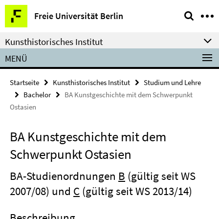
Springe
Service-
Freie Universität Berlin
direkt
Navigation
zu
Kunsthistorisches Institut
Inhalt
MENÜ
Startseite
Kunsthistorisches Institut
Studium und Lehre
Bachelor
BA Kunstgeschichte mit dem Schwerpunkt
Ostasien
BA Kunstgeschichte mit dem
Schwerpunkt Ostasien
BA-Studienordnungen
B
(gültig seit WS
2007/08) und
C
(gültig seit WS 2013/14)
Beschreibung