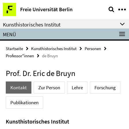
Springe
Service-
Freie Universität Berlin
direkt
Navigation
zu
Kunsthistorisches Institut
Inhalt
MENÜ
Startseite
Kunsthistorisches Institut
Personen
Professor*innen
de Bruyn
Prof. Dr. Eric de Bruyn
Kontakt
Zur Person
Lehre
Forschung
Publikationen
Kunsthistorisches Institut