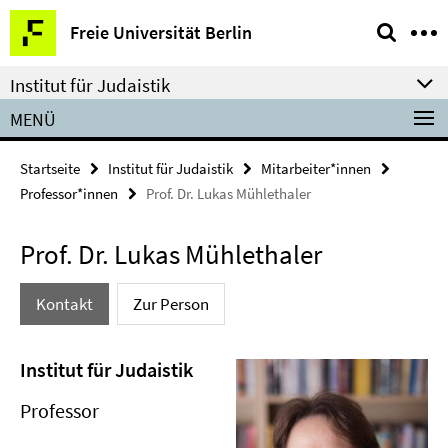
Springe
Service-
Freie Universität Berlin
direkt
Navigation
zu
Institut für Judaistik
Inhalt
MENÜ
Startseite
Institut für Judaistik
Mitarbeiter*innen
Professor*innen
Prof. Dr. Lukas Mühlethaler
Prof. Dr. Lukas Mühlethaler
Kontakt
Zur Person
Institut für Judaistik
Professor