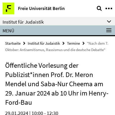
Springe
Service-
Freie Universität Berlin
direkt
Navigation
zu
Institut für Judaistik
Inhalt
MENÜ
Startseite
Institut für Judaistik
Termine
"Nach dem 7.
Oktober: Antisemitismus, Rassismus und die deutsche Debatte"
Öffentliche Vorlesung der
Publizist*innen Prof. Dr. Meron
Mendel und Saba-Nur Cheema am
29. Januar 2024 ab 10 Uhr im Henry-
Ford-Bau
29.01.2024 | 10:00 - 12:30