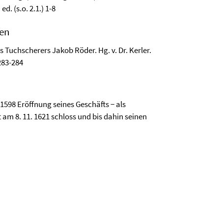
d. (s.o. 2.1.) 1-8
gen
 Tuchscherers Jakob Röder. Hg. v. Dr. Kerler.
 283-284
1598 Eröffnung seines Geschäfts − als
 am 8. 11. 1621 schloss und bis dahin seinen