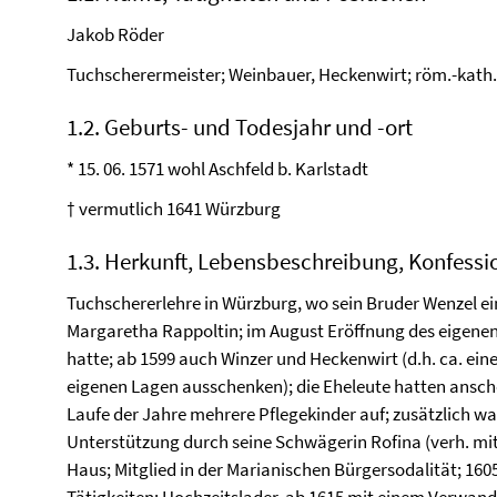
Jakob Röder
Tuchscherermeister; Weinbauer, Heckenwirt; röm.-kath.;
1.2. Geburts- und Todesjahr und -ort
* 15. 06. 1571 wohl Aschfeld b. Karlstadt
† vermutlich 1641 Würzburg
1.3. Herkunft, Lebensbeschreibung, Konfessi
Tuchschererlehre in Würzburg, wo sein Bruder Wenzel ein
Margaretha Rappoltin; im August Eröffnung des eigenen 
hatte; ab 1599 auch Winzer und Heckenwirt (d.h. ca. eine
eigenen Lagen ausschenken); die Eheleute hatten ansch
Laufe der Jahre mehrere Pflegekinder auf; zusätzlich war
Unterstützung durch seine Schwägerin Rofina (verh. mit
Haus; Mitglied in der Marianischen Bürgersodalität; 16