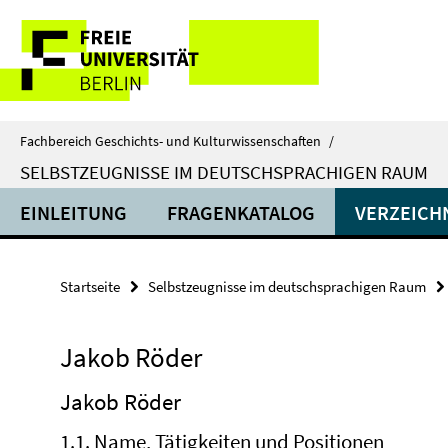
Springe
Service-
direkt
zu
Navigation
Inhalt
Fachbereich Geschichts- und Kulturwissenschaften
/
SELBSTZEUGNISSE IM DEUTSCHSPRACHIGEN RAUM
EINLEITUNG
FRAGENKATALOG
VERZEICH
Startseite
Selbstzeugnisse im deutschsprachigen Raum
Jakob Röder
Jakob Röder
1.1. Name, Tätigkeiten und Positionen