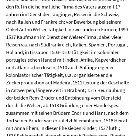
den Ruf in die heimatliche Firma des Vaters aus; mit 17
Jahren im Dienst der Lauginger, Reisen in die Schweiz,
nach Italien und Frankreich; vor Bewerbung bei seinem
Onkel Anton Welser Tätigkeit in zwei anderen Firmen; 1499-
1517 Kaufmann im Dienst der Welser-Firma, dabei viele
Reisen v.a. nach Südfrankreich, Italien, Spanien, Portugal,
Holland; in Lissabon 1503-1510 Tätigkeit im kolonialen
portugiesischen Handel mit Indien, Afrika, Kapverdischen
und atlantischen Inseln; 1510 auch Anfänge eigener
kolonisatorischer Tätigkeit, u.a. organisierte er die
Zuckerproduktion auf Madeira; 1511 Leitung der Geschäfte
in Antwerpen, längere Zeit in Brabant; 1517 Beurlaubung
der beiden Rem-Brüder und Entbindung vom Diensteid
durch die Welser; ab 1518 Gründung einer Handelsges.
zusammen mit seinen Brüdern Endris und Hans, nach dem
Tod seiner Brüder war er zuletzt Alleininhaber; 1518 Heirat
mit Anna Ehem, in dieser Ehe sieben Kinder; 1527 luth.;
1535 Schlaganfall, danach nur noch Badereisen; „Pionier