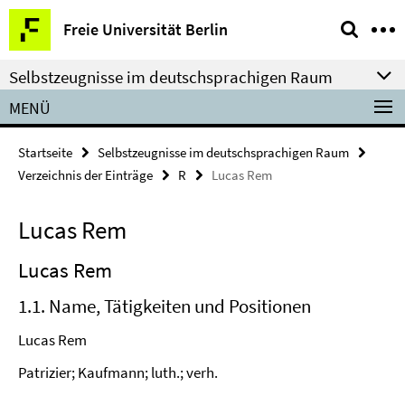
Springe
Service-
Freie Universität Berlin
direkt
Navigation
zu
Selbstzeugnisse im deutschsprachigen Raum
Inhalt
MENÜ
Startseite
Selbstzeugnisse im deutschsprachigen Raum
Verzeichnis der Einträge
R
Lucas Rem
Lucas Rem
Lucas Rem
1.1. Name, Tätigkeiten und Positionen
Lucas Rem
Patrizier; Kaufmann; luth.; verh.