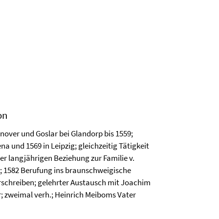
on
nover und Goslar bei Glandorp bis 1559;
a und 1569 in Leipzig; gleichzeitig Tätigkeit
ner langjährigen Beziehung zur Familie v.
O.; 1582 Berufung ins braunschweigische
rschreiben; gelehrter Austausch mit Joachim
; zweimal verh.; Heinrich Meiboms Vater