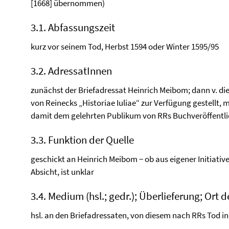
[1668] übernommen)
3.1. Abfassungszeit
kurz vor seinem Tod, Herbst 1594 oder Winter 1595/95
3.2. AdressatInnen
zunächst der Briefadressat Heinrich Meibom; dann v. di
von Reinecks „Historiae Iuliae“ zur Verfügung gestellt, 
damit dem gelehrten Publikum von RRs Buchveröffentl
3.3. Funktion der Quelle
geschickt an Heinrich Meibom − ob aus eigener Initiativ
Absicht, ist unklar
3.4. Medium (hsl.; gedr.); Überlieferung; Ort d
hsl. an den Briefadressaten, von diesem nach RRs Tod i