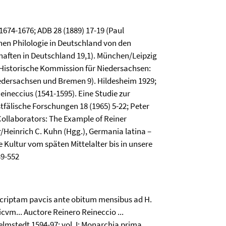
 1674-1676; ADB 28 (1889) 17-19 (Paul
en Philologie in Deutschland von den
chaften in Deutschland 19,1). München/Leipzig
 Historische Kommission für Niedersachsen:
edersachsen und Bremen 9). Hildesheim 1929;
ineccius (1541-1595). Eine Studie zur
tfälische Forschungen 18 (1965) 5-22; Peter
ollaborators: The Example of Reiner
/Heinrich C. Kuhn (Hgg.), Germania latina –
e Kultur vom späten Mittelalter bis in unsere
39-552
 scriptam pavcis ante obitum mensibus ad H.
cvm... Auctore Reinero Reineccio ...
 Helmstedt 1594-97; vol. I: Monarchia prima