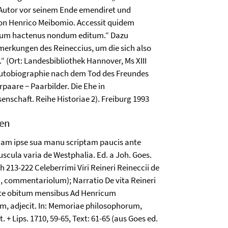
Autor vor seinem Ende emendiret und
von Henrico Meibomio. Accessit quidem
olum hactenus nondum editum.“ Dazu
erkungen des Reineccius, um die sich also
Ort: Landesbibliothek Hannover, Ms XIII
 Autobiographie nach dem Tod des Freundes
paare − Paarbilder. Die Ehe in
nschaft. Reihe Historiae 2). Freiburg 1993
gen
 quam ipse sua manu scriptam paucis ante
cula varia de Westphalia. Ed. a Joh. Goes.
ch 213-222 Celeberrimi Viri Reineri Reineccii de
], commentariolum); Narratio De vita Reineri
ante obitum mensibus Ad Henricum
m, adjecit. In: Memoriae philosophorum,
. + Lips. 1710, 59-65, Text: 61-65 (aus Goes ed.