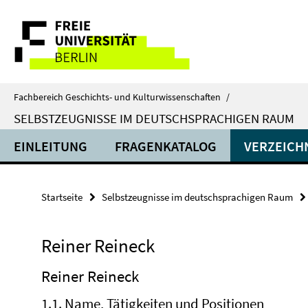
Springe
Service-
direkt
zu
Navigation
Inhalt
Fachbereich Geschichts- und Kulturwissenschaften
/
SELBSTZEUGNISSE IM DEUTSCHSPRACHIGEN RAUM
EINLEITUNG
FRAGENKATALOG
VERZEICH
Startseite
Selbstzeugnisse im deutschsprachigen Raum
Reiner Reineck
Reiner Reineck
1.1. Name, Tätigkeiten und Positionen