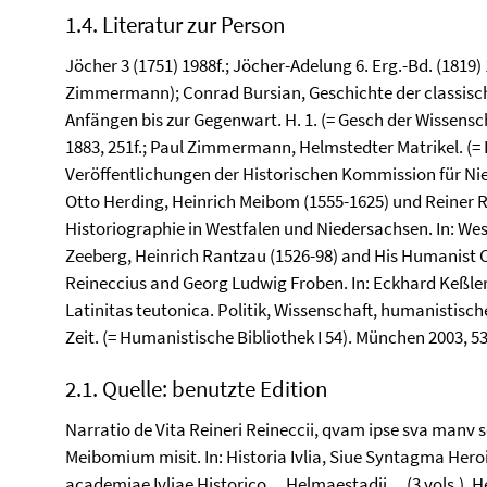
1.4. Literatur zur Person
Jöcher 3 (1751) 1988f.; Jöcher-Adelung 6. Erg.-Bd. (1819)
Zimmermann); Conrad Bursian, Geschichte der classisch
Anfängen bis zur Gegenwart. H. 1. (= Gesch der Wissens
1883, 251f.; Paul Zimmermann, Helmstedter Matrikel. (=
Veröffentlichungen der Historischen Kommission für Ni
Otto Herding, Heinrich Meibom (1555-1625) und Reiner Re
Historiographie in Westfalen und Niedersachsen. In: Wes
Zeeberg, Heinrich Rantzau (1526-98) and His Humanist C
Reineccius and Georg Ludwig Froben. In: Eckhard Keßler
Latinitas teutonica. Politik, Wissenschaft, humanistisch
Zeit. (= Humanistische Bibliothek I 54). München 2003, 5
2.1. Quelle: benutzte Edition
Narratio de Vita Reineri Reineccii, qvam ipse sva manv
Meibomium misit. In: Historia Ivlia, Siue Syntagma Heroi
academiae Ivliae Historico ... Helmaestadii ... (3 vols.).