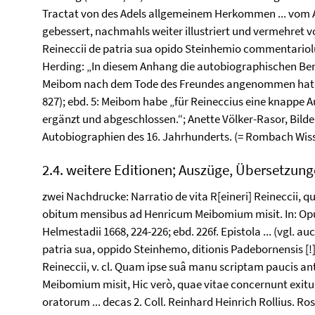
Tractat von des Adels allgemeinem Herkommen ... vom 
gebessert, nachmahls weiter illustriert und vermehret 
Reineccii de patria sua opido Steinhemio commentari
Herding: „In diesem Anhang die autobiographischen Bem
Meibom nach dem Tode des Freundes angenommen hat.“ (
827); ebd. 5: Meibom habe „für Reineccius eine knappe
ergänzt und abgeschlossen.“; Anette Völker-Rasor, Bilder
Autobiographien des 16. Jahrhunderts. (= Rombach Wisse
2.4. weitere Editionen; Auszüge, Übersetzun
zwei Nachdrucke: Narratio de vita R[eineri] Reineccii,
obitum mensibus ad Henricum Meibomium misit. In: Opus
Helmestadii 1668, 224-226; ebd. 226f. Epistola ... (vgl. au
patria sua, oppido Steinhemo, ditionis Padebornensis [!
Reineccii, v. cl. Quam ipse suâ manu scriptam paucis 
Meibomium misit, Hic verò, quae vitae concernunt exitu
oratorum ... decas 2. Coll. Reinhard Heinrich Rollius. Rost