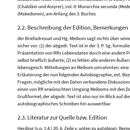
(Chaldäer und Assyrer), vol. II: Monarchia secunda (Meder
(Makedonen); am Anfang des 3. Buches
2.2. Beschreibung der Edition, Bemerkungen
der Briefadressat und Hg. Meibom sagt nichts über seine 
sicher vor: (1) der abgedr. Text ist in der 3. P. Sg. formu
Präsentation von RRs Lebensdaten durch eine andere Pe
selbst brieflich äußerte; (2) es fehlen alle anderen Äußer
lebensgesch. Mitteilungen an Meibom umrahmten: eine 
Erläuterung der nun folgenden Autobiographie, evt. B
Fragen, mögliche mit den Daten verbundene Diskussions
einen von RR erwünschten Umgang Meiboms mit den Date
Grußformel; der abgedr. Text ist also nur im Blick auf die
autobiographisches Schreiben hin auswertbar
2.3. Literatur zur Quelle bzw. Edition
Herding (s.o. 1.4.) 20, 6. Zeile v. unten zu autobiogr. Be